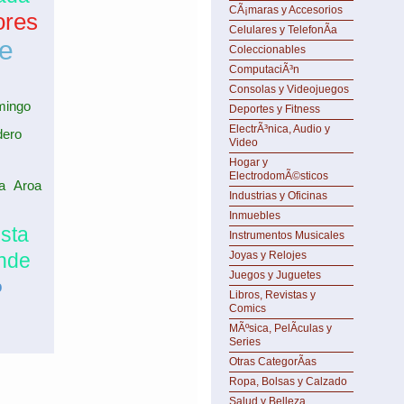
CÃ¡maras y Accesorios
ores
Celulares y TelefonÃ­a
ce
Coleccionables
ComputaciÃ³n
Consolas y Videojuegos
mingo
Deportes y Fitness
ElectrÃ³nica, Audio y
dero
Video
Hogar y
ElectrodomÃ©sticos
a
Aroa
Industrias y Oficinas
Inmuebles
ista
Instrumentos Musicales
nde
Joyas y Relojes
Juegos y Juguetes
o
Libros, Revistas y
Comics
MÃºsica, PelÃ­culas y
Series
Otras CategorÃ­as
Ropa, Bolsas y Calzado
Salud y Belleza