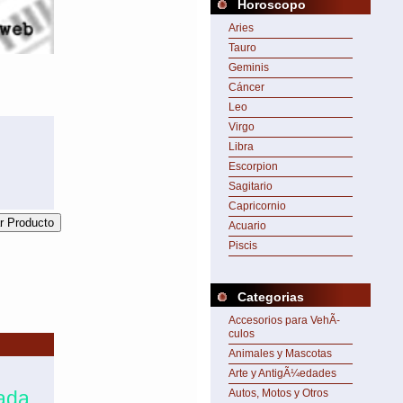
Horoscopo
Aries
Tauro
Geminis
Cáncer
Leo
Virgo
Libra
Escorpion
Sagitario
Capricornio
Acuario
Piscis
Categorias
Accesorios para VehÃ­
culos
Animales y Mascotas
Arte y AntigÃ¼edades
ada
Autos, Motos y Otros