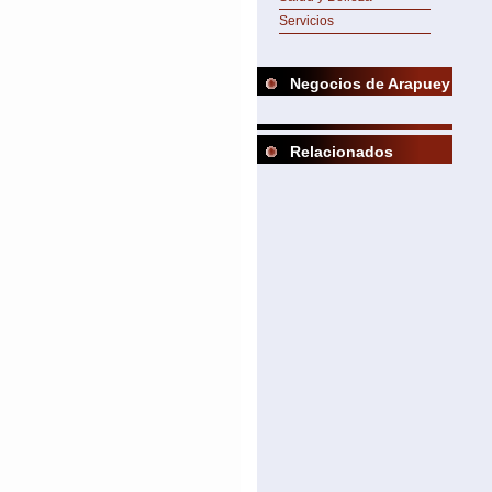
Servicios
Negocios de Arapuey
Relacionados