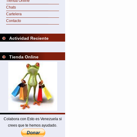
Tienda Online
Chats
Cartelera
Contacto
Actividad Reciente
Tienda Online
Colabora con Esto es Venezuela si
crees que te hemos ayudado.