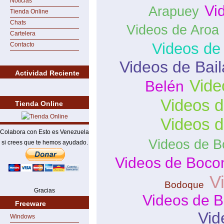
Noticias
Vi
Arapuey
Tienda Online
Chats
Videos de Aroa
Cartelera
Videos de
Contacto
Videos de Bai
Actividad Reciente
Vide
Belén
Videos d
Tienda Online
Videos 
Colabora con Esto es Venezuela
Videos de B
si crees que te hemos ayudado.
Videos de Boco
V
Bodoque
Gracias
Videos de B
Freeware
Vid
Windows