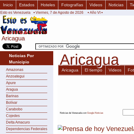
Inicio
Estados
Hoteles
Fotografías
Videos
Noticias
Ti
Esto es Venezuela
• Viernes, 7 de Agosto de 2026
• Año VI •
Aricagua
Aricagua
Aricagua
Aricagua
Noticias Por
Municipio
Amazonas
Aricagua
El tiempo
Videos
Fo
Anzoategui
Apure
Aragua
Barinas
Bolívar
Carabobo
Noticias de Venezuela con
Google Noticias
Cojedes
Delta Amacuro
Dependencias Federales