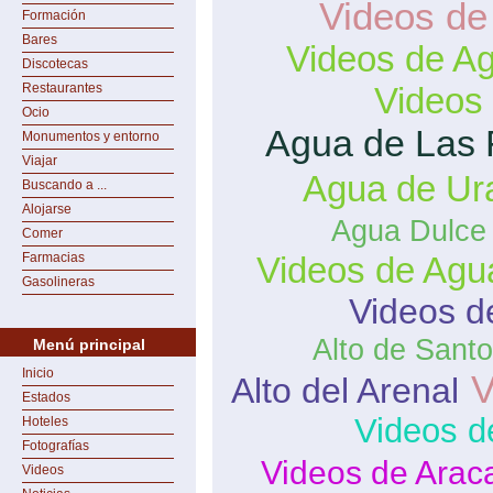
Videos de
Formación
Bares
Videos de A
Discotecas
Restaurantes
Videos
Ocio
Agua de Las 
Monumentos y entorno
Viajar
Agua de Ur
Buscando a ...
Alojarse
Agua Dulce
Comer
Farmacias
Videos de Agu
Gasolineras
Videos d
Alto de Sant
Menú principal
Inicio
V
Alto del Arenal
Estados
Videos d
Hoteles
Fotografías
Videos de Arac
Videos