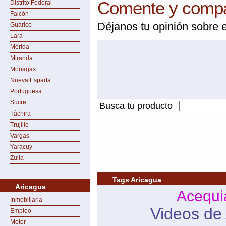
Comente y compar
Distrito Federal
Falcón
Déjanos tu opinión sobre e
Guárico
Lara
Mérida
Miranda
Monagas
Nueva Esparta
Portuguesa
Sucre
Busca tu producto
Táchira
Trujillo
Vargas
Yaracuy
Zulia
Tags Aricagua
Aricagua
Acequi
Inmobiliaria
Videos de
Empleo
Motor