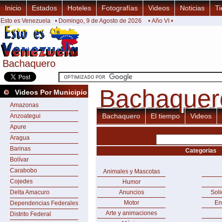
Inicio
Estados
Hoteles
Fotografías
Videos
Noticias
Ti
Esto es Venezuela
• Domingo, 9 de Agosto de 2026
• Año VI •
Bachaquero
Bachaquero
Bachaquer
Bachaquer
Videos Por Municipio
Amazonas
Bachaquero
El tiempo
Videos
Anzoategui
Apure
Aragua
Barinas
Categorias
Bolívar
Carabobo
Animales y Mascotas
Cojedes
Humor
Delta Amacuro
Anuncios
Sol
Motor
En
Dependencias Federales
Arte y animaciones
Distrito Federal