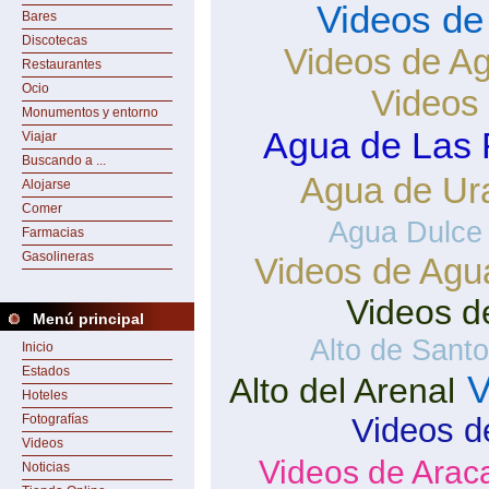
Videos de
Bares
Discotecas
Videos de A
Restaurantes
Ocio
Videos
Monumentos y entorno
Agua de Las 
Viajar
Buscando a ...
Agua de Ur
Alojarse
Comer
Agua Dulce
Farmacias
Gasolineras
Videos de Agu
Videos d
Menú principal
Alto de Sant
Inicio
Estados
V
Alto del Arenal
Hoteles
Fotografías
Videos d
Videos
Videos de Arac
Noticias