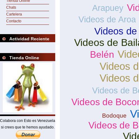
Tienda Online
Vi
Arapuey
Chats
Cartelera
Videos de Aroa
Contacto
Videos de
Actividad Reciente
Videos de Bai
Vide
Belén
Tienda Online
Videos d
Videos 
Videos de B
Videos de Boco
V
Bodoque
Colabora con Esto es Venezuela
Videos de B
si crees que te hemos ayudado.
Vid