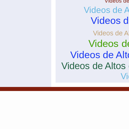
Videos de 
Videos de A
Videos d
Videos de A
Videos d
Videos de Al
Videos de Altos
Vi