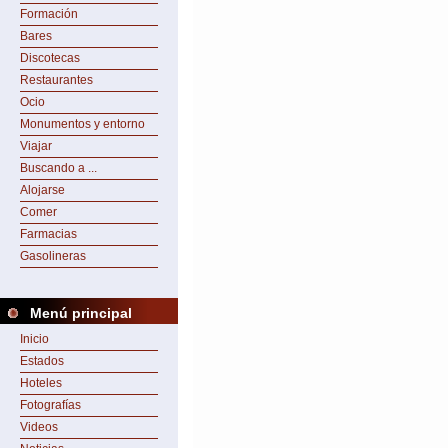
Formación
Bares
Discotecas
Restaurantes
Ocio
Monumentos y entorno
Viajar
Buscando a ...
Alojarse
Comer
Farmacias
Gasolineras
Menú principal
Inicio
Estados
Hoteles
Fotografías
Videos