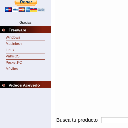
Gracias
Freeware
Windows
Macintosh
Linux
Palm OS
Pocket PC
Móviles
Videos Acevedo
Busca tu producto