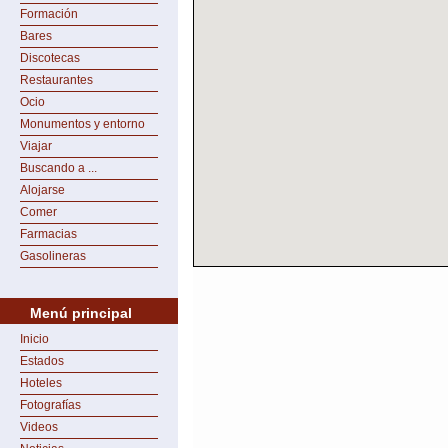
Formación
Bares
Discotecas
Restaurantes
Ocio
Monumentos y entorno
Viajar
Buscando a ...
Alojarse
Comer
Farmacias
Gasolineras
Menú principal
Inicio
Estados
Hoteles
Fotografías
Videos