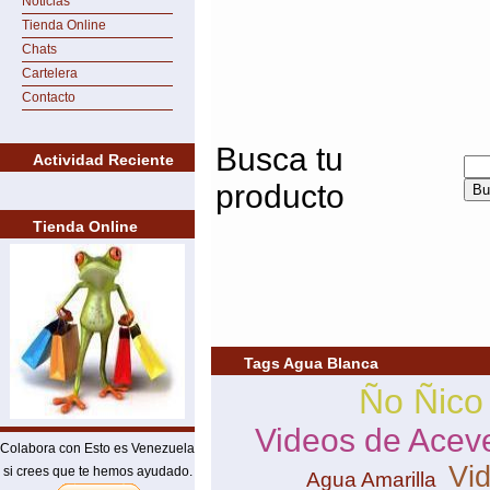
Noticias
Tienda Online
Chats
Cartelera
Contacto
Busca tu
Actividad Reciente
producto
Tienda Online
Tags Agua Blanca
Ño Ñico
Videos de Acev
Colabora con Esto es Venezuela
Vi
si crees que te hemos ayudado.
Agua Amarilla