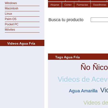
Windows
Alojarse
Comer
Farmacias
Gasolineras
Macintosh
Linux
Palm OS
Busca tu producto
Pocket PC
Móviles
Videos Agua Fría
Tags Agua Fría
Ño Ñico
Videos de Ace
Vi
Agua Amarilla
Videos d