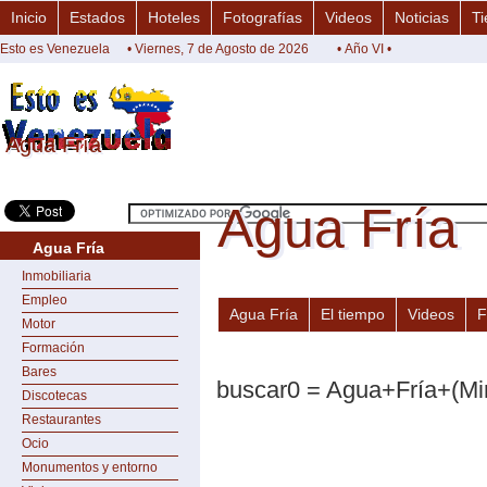
Inicio
Estados
Hoteles
Fotografías
Videos
Noticias
Ti
Esto es Venezuela
• Viernes, 7 de Agosto de 2026
• Año VI •
Agua Fría
Agua Fría
Agua Fría
Agua Fría
Agua Fría
Inmobiliaria
Empleo
Agua Fría
El tiempo
Videos
F
Motor
Formación
Bares
buscar0 = Agua+Fría+(Mi
Discotecas
Restaurantes
Ocio
Monumentos y entorno