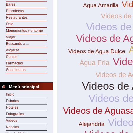
Vi
Agua Amarilla
Bares
Discotecas
Videos de
Restaurantes
Videos de
Ocio
Monumentos y entorno
Videos de A
Viajar
Buscando a ...
Videos de Agua Dulce
Alojarse
Comer
Vide
Agua Fría
Farmacias
Gasolineras
Videos de 
Videos de
Menú principal
Inicio
Videos d
Estados
Hoteles
Videos de Aguasa
Fotografías
Video
Videos
Alejandría
Noticias