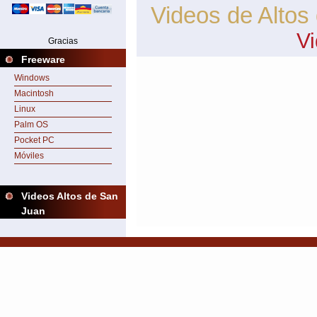
Videos de Altos
Vi
Gracias
Freeware
Windows
Macintosh
Linux
Palm OS
Pocket PC
Móviles
Videos Altos de San
Juan