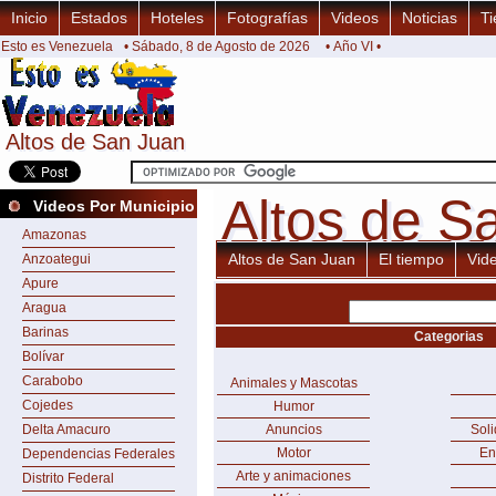
Inicio
Estados
Hoteles
Fotografías
Videos
Noticias
Ti
Esto es Venezuela
• Sábado, 8 de Agosto de 2026
• Año VI •
Altos de San Juan
Altos de San Juan
Altos de S
Altos de S
Videos Por Municipio
Amazonas
Altos de San Juan
El tiempo
Vid
Anzoategui
Apure
Aragua
Barinas
Categorias
Bolívar
Carabobo
Animales y Mascotas
Cojedes
Humor
Delta Amacuro
Anuncios
Sol
Motor
En
Dependencias Federales
Arte y animaciones
Distrito Federal