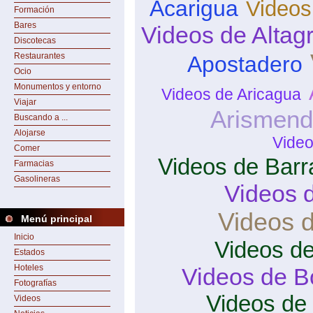
Acarigua
Videos
Formación
Bares
Videos de Altag
Discotecas
Restaurantes
Apostadero
Ocio
Monumentos y entorno
Videos de Aricagua
Viajar
Arismend
Buscando a ...
Alojarse
Video
Comer
Videos de Barr
Farmacias
Gasolineras
Videos 
Videos d
Menú principal
Inicio
Videos d
Estados
Hoteles
Videos de B
Fotografías
Videos de
Videos