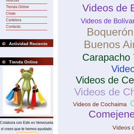
Noticias
Videos de 
Tienda Online
Chats
Videos de Bolíva
Cartelera
Contacto
Boquerón
Buenos Ai
Actividad Reciente
Carapacho
Tienda Online
Vide
Videos de Ce
Videos de C
Videos de Cochaima
Comejen
Colabora con Esto es Venezuela
Videos 
si crees que te hemos ayudado.