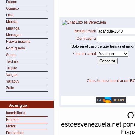
Falcón
Guárico
Lara
Mérida
Miranda
Nombre/Nick
Monagas
Contraseña
Nueva Esparta
Sólo en el caso de que tengas el nick r
Portuguesa
Elige un canal
Sucre
Táchira
Trujillo
Vargas
Otras formas de entrar en IR
Yaracuy
Zulia
Acarigua
O
Inmobiliaria
Empleo
estoesvenezuela.net pone
Motor
hisp
Formación