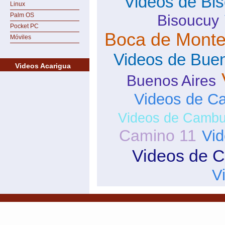
Videos de Bi
Linux
Palm OS
Bisoucuy
Pocket PC
Boca de Mont
Móviles
Videos de Buen
Videos Acarigua
Buenos Aires
Videos de Ca
Videos de Cambu
Camino 11
Vi
Videos de 
V