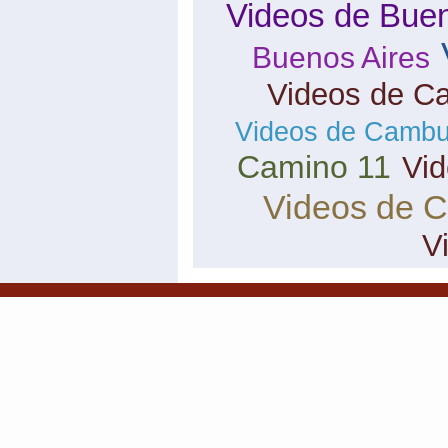
Videos de Buen
Buenos Aires
Videos de Ca
Videos de Cambu
Camino 11
Vi
Videos de 
V