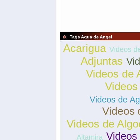
Tags Agua de Angel
Acarigua
Videos d
Adjuntas
Vi
Videos de 
Videos
Videos de Ag
Videos 
Videos de Algo
Videos
Altamira