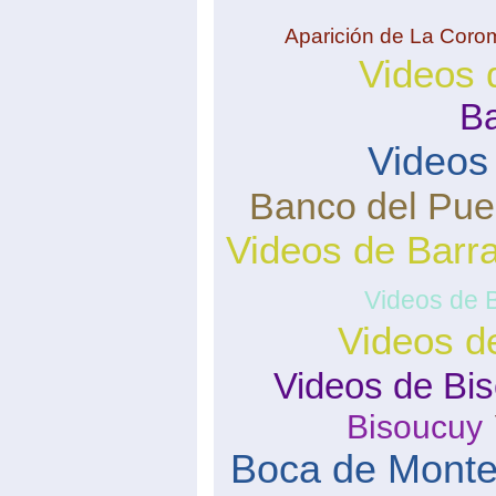
Aparición de La Coro
Videos 
B
Videos
Banco del Pue
Videos de Barra
Videos de 
Videos d
Videos de Bi
Bisoucuy
Boca de Mont