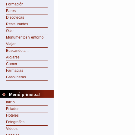
Formación
Bares
Discotecas
Restaurantes
Ocio
Monumentos y entorno
Viajar
Buscando a ...
Alojarse
Comer
Farmacias
Gasolineras
Menú principal
Inicio
Estados
Hoteles
Fotografías
Videos