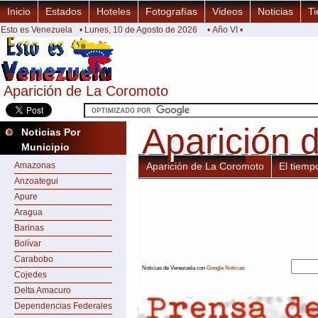
Inicio
Estados
Hoteles
Fotografías
Videos
Noticias
Ti
Esto es Venezuela
• Lunes, 10 de Agosto de 2026
• Año VI •
Aparición de La Coromoto
Aparición de La Coromoto
Aparición 
Aparición 
Noticias Por
Municipio
Amazonas
Aparición de La Coromoto
El tiemp
Anzoategui
Apure
Aragua
Barinas
Bolívar
Carabobo
Noticias de Venezuela con
Google Noticias
Cojedes
Delta Amacuro
Dependencias Federales