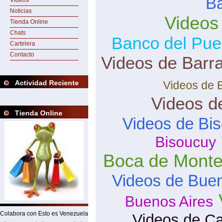
B
Videos
Noticias
Videos
Tienda Online
Chats
Banco del Pue
Cartelera
Contacto
Videos de Barra
Actividad Reciente
Videos de 
Videos d
Tienda Online
Videos de Bi
Bisoucuy
Boca de Mont
Videos de Buen
Buenos Aires
Colabora con Esto es Venezuela
Videos de Ca