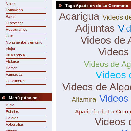
Motor
Tags Aparición de La Coromoto
Formación
Acarigua
Videos d
Bares
Discotecas
Adjuntas
Vi
Restaurantes
Ocio
Videos de 
Monumentos y entorno
Videos
Viajar
Buscando a ...
Alojarse
Videos de Ag
Comer
Videos 
Farmacias
Gasolineras
Videos de Algo
Videos
Menú principal
Altamira
Inicio
Aparición de La Coro
Estados
Videos 
Hoteles
Fotografías