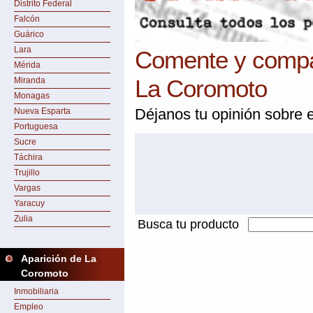
Distrito Federal
Falcón
Guárico
Lara
Comente y compar
Mérida
La Coromoto
Miranda
Monagas
Déjanos tu opinión sobre e
Nueva Esparta
Portuguesa
Sucre
Táchira
Trujillo
Vargas
Yaracuy
Zulia
Busca tu producto
Aparición de La
Coromoto
Inmobiliaria
Empleo