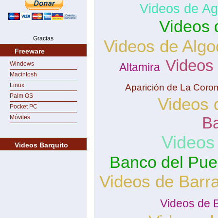
Videos de Ag
Videos 
Gracias
Videos de Algo
Freeware
Videos
Windows
Altamira
Macintosh
Linux
Aparición de La Coro
Palm OS
Videos 
Pocket PC
Móviles
B
Videos
Videos Barquito
Banco del Pue
Videos de Barra
Videos de 