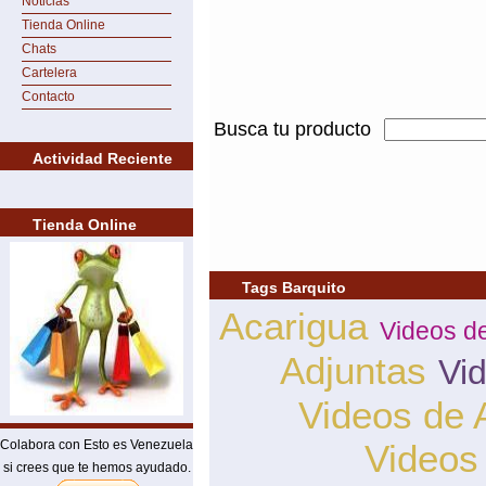
Noticias
Tienda Online
Chats
Cartelera
Contacto
Busca tu producto
Actividad Reciente
Tienda Online
Tags Barquito
Acarigua
Videos d
Adjuntas
Vi
Videos de 
Colabora con Esto es Venezuela
Videos
si crees que te hemos ayudado.