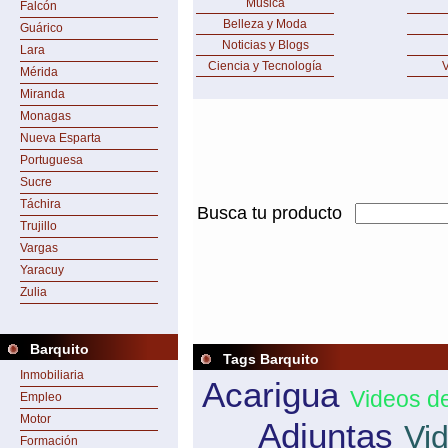
Música
Falcón
Belleza y Moda
Guárico
Noticias y Blogs
Lara
Ciencia y Tecnología
V
Mérida
Miranda
Monagas
Nueva Esparta
Portuguesa
Sucre
Táchira
Busca tu producto
Trujillo
Vargas
Yaracuy
Zulia
Barquito
Tags Barquito
Inmobiliaria
Acarigua
Videos d
Empleo
Motor
Adjuntas
Vi
Formación