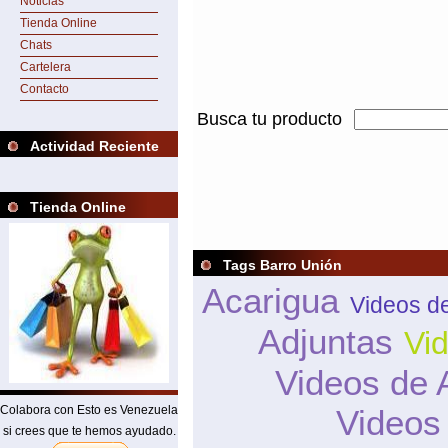
Noticias
Tienda Online
Chats
Cartelera
Contacto
Busca tu producto
Actividad Reciente
Tienda Online
Tags Barro Unión
Acarigua
Videos d
Adjuntas
Vi
Videos de 
Colabora con Esto es Venezuela
Videos
si crees que te hemos ayudado.