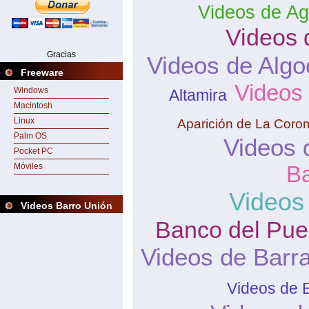
Videos de Ag
Videos 
Gracias
Videos de Algo
Freeware
Videos
Windows
Altamira
Macintosh
Linux
Aparición de La Coro
Palm OS
Videos 
Pocket PC
Móviles
B
Videos
Videos Barro Unión
Banco del Pue
Videos de Barra
Videos de 