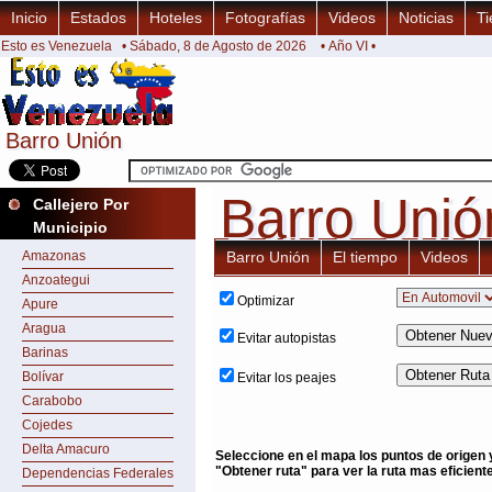
Inicio
Estados
Hoteles
Fotografías
Videos
Noticias
Ti
Esto es Venezuela
• Sábado, 8 de Agosto de 2026
• Año VI •
Barro Unión
Barro Unión
Barro Unió
Barro Unió
Callejero Por
Municipio
Amazonas
Barro Unión
El tiempo
Videos
Anzoategui
Optimizar
Apure
Aragua
Evitar autopistas
Barinas
Bolívar
Evitar los peajes
Carabobo
Cojedes
Delta Amacuro
Seleccione en el mapa los puntos de origen 
"Obtener ruta" para ver la ruta mas eficiente
Dependencias Federales