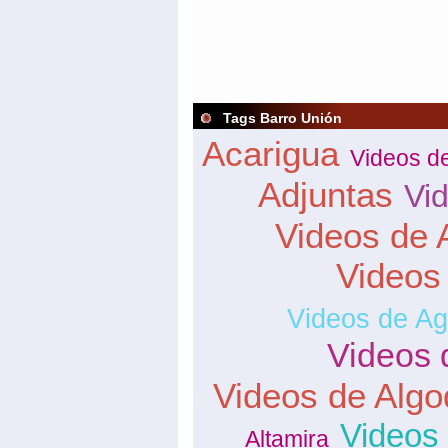
Tags Barro Unión
Acarigua
Videos d
Adjuntas
Vi
Videos de 
Videos
Videos de Ag
Videos 
Videos de Algo
Videos
Altamira