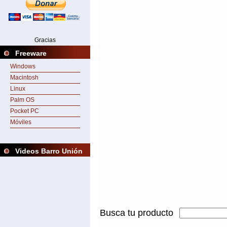
Gracias
Freeware
Windows
Macintosh
Linux
Palm OS
Pocket PC
Móviles
Videos Barro Unión
Busca tu producto