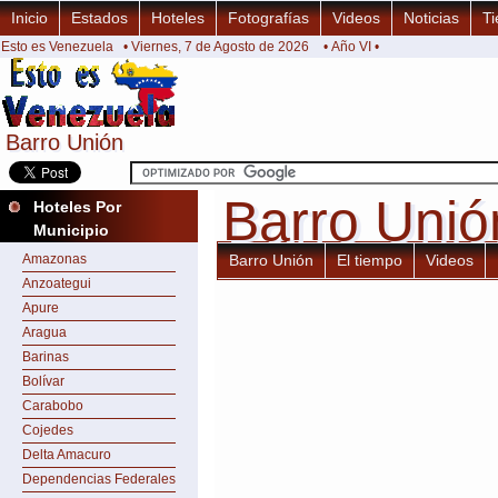
Inicio
Estados
Hoteles
Fotografías
Videos
Noticias
Ti
Esto es Venezuela
• Viernes, 7 de Agosto de 2026
• Año VI •
Barro Unión
Barro Unión
Barro Unió
Barro Unió
Hoteles Por
Municipio
Amazonas
Barro Unión
El tiempo
Videos
Anzoategui
Apure
Aragua
Barinas
Bolívar
Carabobo
Cojedes
Delta Amacuro
Dependencias Federales