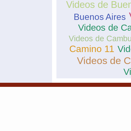
Videos de Buen
Buenos Aires
Videos de Ca
Videos de Cambu
Camino 11
Vi
Videos de 
V