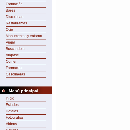
Formación
Bares
Discotecas
Restaurantes
Ocio
Monumentos y entorno
Viajar
Buscando a ...
Alojarse
Comer
Farmacias
Gasolineras
Menú principal
Inicio
Estados
Hoteles
Fotografías
Videos