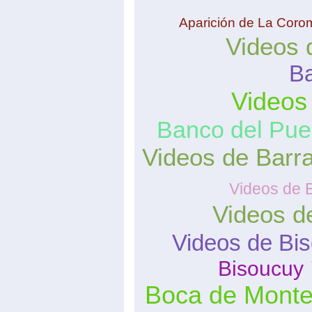
Aparición de La Coro
Videos 
B
Videos
Banco del Pue
Videos de Barra
Videos de 
Videos d
Videos de Bi
Bisoucuy
Boca de Mont