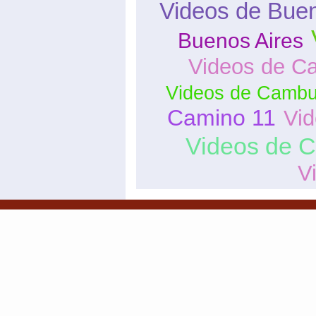
Videos de Buen
Buenos Aires
Videos de Ca
Videos de Cambu
Camino 11
Vi
Videos de 
V