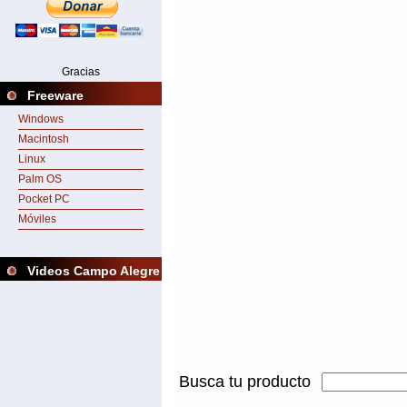
Gracias
Freeware
Windows
Macintosh
Linux
Palm OS
Pocket PC
Móviles
Videos Campo Alegre
Busca tu producto