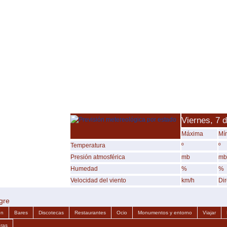
Viernes, 7 
Máxima
Mí
Temperatura
º
º
Presión atmosférica
mb
mb
Humedad
%
%
Velocidad del viento
km/h
Di
gre
ón
Bares
Discotecas
Restaurantes
Ocio
Monumentos y entorno
Viajar
ras