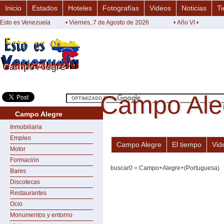
Inicio
Estados
Hoteles
Fotografías
Videos
Noticias
Ti
Esto es Venezuela
• Viernes, 7 de Agosto de 2026
• Año VI •
Campo Alegre
Campo Alegre
Campo Ale
Campo Ale
Campo Alegre
Inmobiliaria
Empleo
Campo Alegre
El tiempo
Vid
Motor
Formación
buscar0 = Campo+Alegre+(Portuguesa)
Bares
Discotecas
Restaurantes
Ocio
Monumentos y entorno