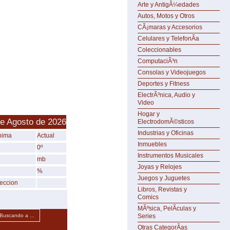
Arte y AntigÃ¼edades
Autos, Motos y Otros
CÃ¡maras y Accesorios
Celulares y TelefonÃ­a
Coleccionables
ComputaciÃ³n
Consolas y Videojuegos
Deportes y Fitness
ElectrÃ³nica, Audio y
Video
Hogar y
de Agosto de 2026
ElectrodomÃ©sticos
Industrias y Oficinas
nima
Actual
Inmuebles
0º
Instrumentos Musicales
mb
Joyas y Relojes
%
Juegos y Juguetes
reccion
Libros, Revistas y
Comics
MÃºsica, PelÃ­culas y
Series
Buscando a ...
Otras CategorÃ­as