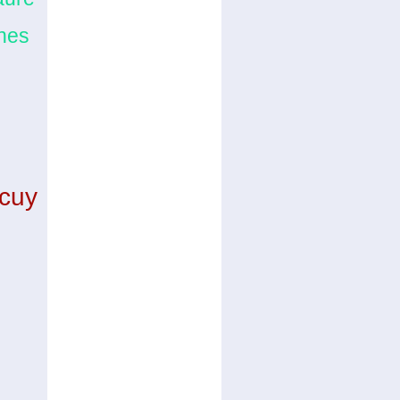
nes
cuy
o