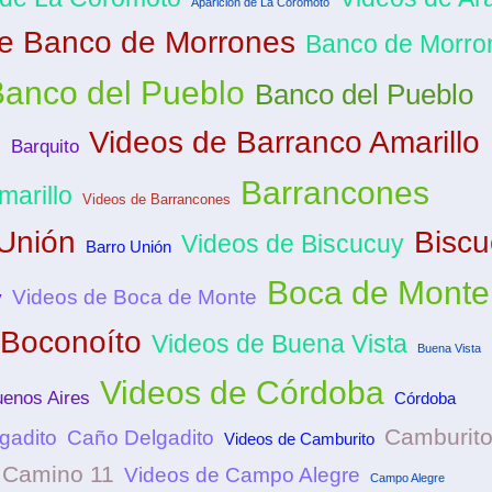
Aparición de La Coromoto
de Banco de Morrones
Banco de Morro
Banco del Pueblo
Banco del Pueblo
Videos de Barranco Amarillo
o
Barquito
Barrancones
marillo
Videos de Barrancones
 Unión
Biscu
Videos de Biscucuy
Barro Unión
Boca de Monte
Videos de Boca de Monte
y
Boconoíto
Videos de Buena Vista
Buena Vista
Videos de Córdoba
enos Aires
Córdoba
Camburit
gadito
Caño Delgadito
Videos de Camburito
Camino 11
Videos de Campo Alegre
Campo Alegre