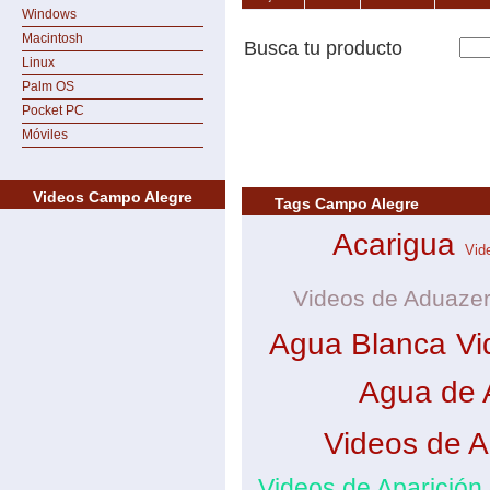
Windows
Macintosh
Busca tu producto
Linux
Palm OS
Pocket PC
Móviles
Videos Campo Alegre
Tags Campo Alegre
Acarigua
Vid
Videos de Aduaze
Agua Blanca
Vi
Agua de 
Videos de A
Videos de Aparición