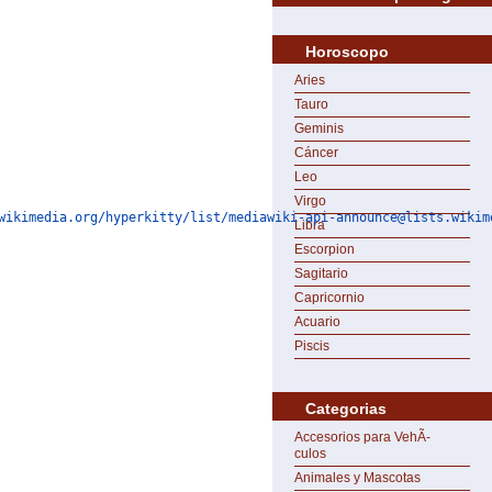
Horoscopo
Aries
Tauro
Geminis
Cáncer
Leo
Virgo
wikimedia.org/hyperkitty/list/mediawiki-api-announce@lists.wikim
Libra
Escorpion
Sagitario
Capricornio
Acuario
Piscis
Categorias
Accesorios para VehÃ­
culos
Animales y Mascotas