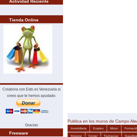
Actividad Reciente
Tienda Online
Colabora con Esto es Venezuela si
crees que te hemos ayudado.
Publica en los muros de Campo Ale
Gracias
Inmobiliaria
Empleo
Motor
Formaci
Freeware
Alojarse
Comer
Farmacias
Gasoline