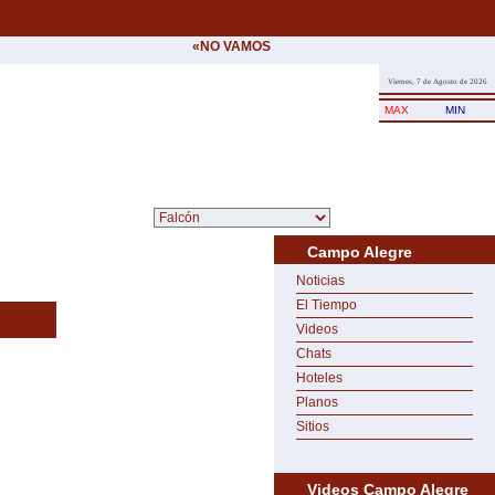
«NO VAMOS A CEDER NUNCA AL CHANTAJE D
Viernes, 7 de Agosto de 2026
MAX
MIN
Campo Alegre
Noticias
El Tiempo
Videos
Chats
Hoteles
Planos
Sitios
Videos Campo Alegre