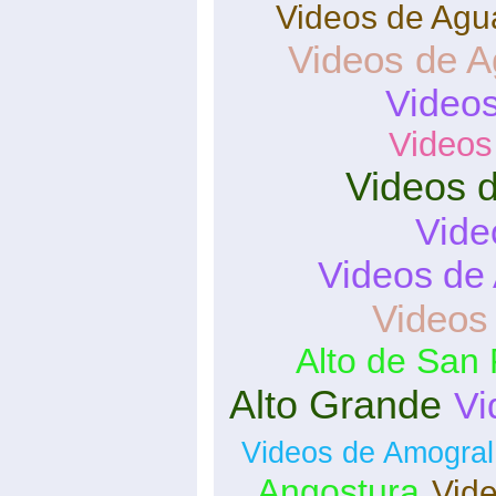
Videos de Agu
Videos de A
Videos
Videos
Videos d
Vide
Videos de 
Videos
Alto de San
Alto Grande
Vi
Videos de Amogral
Angostura
Vid