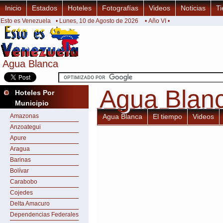
Inicio
Estados
Hoteles
Fotografías
Videos
Noticias
Ti
Esto es Venezuela
• Lunes, 10 de Agosto de 2026
• Año VI •
Agua Blanca
Agua Blanca
Agua Blan
Agua Blan
Hoteles Por
Municipio
Amazonas
Agua Blanca
El tiempo
Videos
Anzoategui
Apure
Aragua
Barinas
Bolívar
Carabobo
Cojedes
Delta Amacuro
Dependencias Federales