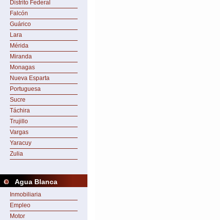
Distrito Federal
Falcón
Guárico
Lara
Mérida
Miranda
Monagas
Nueva Esparta
Portuguesa
Sucre
Táchira
Trujillo
Vargas
Yaracuy
Zulia
Agua Blanca
Inmobiliaria
Empleo
Motor