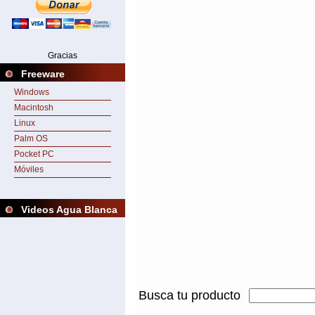
Gracias
Freeware
Windows
Macintosh
Linux
Palm OS
Pocket PC
Móviles
Videos Agua Blanca
Busca tu producto