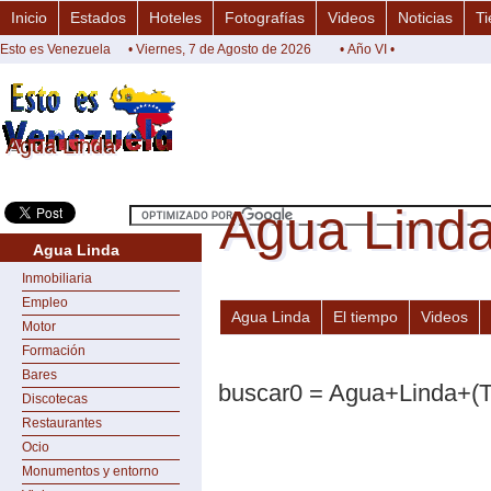
Inicio
Estados
Hoteles
Fotografías
Videos
Noticias
Ti
Esto es Venezuela
• Viernes, 7 de Agosto de 2026
• Año VI •
Agua Linda
Agua Linda
Agua Lind
Agua Lind
Agua Linda
Inmobiliaria
Empleo
Agua Linda
El tiempo
Videos
Motor
Formación
Bares
buscar0 = Agua+Linda+(T
Discotecas
Restaurantes
Ocio
Monumentos y entorno