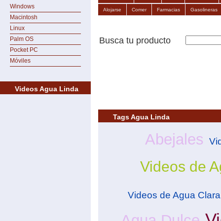
Windows
Alojarse
Comer
Farmacias
Gasolineras
Macintosh
Linux
Palm OS
Busca tu producto
Pocket PC
Móviles
Videos Agua Linda
Tags Agua Linda
Abejales
Vi
Videos de A
Videos de Agua Clara
V
Agua Dulce