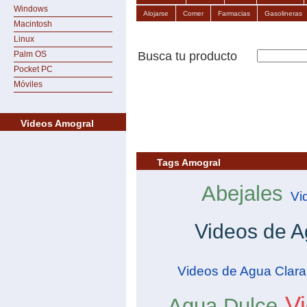
Windows
Alojarse
Comer
Farmacias
Gasolineras
Macintosh
Linux
Busca tu producto
Palm OS
Pocket PC
Móviles
Videos Amogral
Tags Amogral
Abejales
Vi
Videos de A
Videos de Agua Clara
V
Agua Dulce