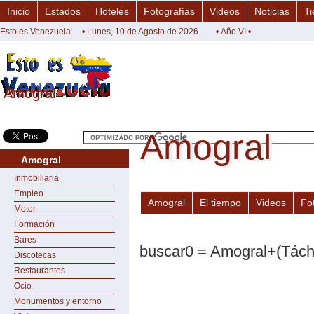
Inicio
Estados
Hoteles
Fotografías
Videos
Noticias
Ti
Esto es Venezuela
• Lunes, 10 de Agosto de 2026
• Año VI •
Amogral
Amogral
Amogral
Amogral
Amogral
Inmobiliaria
Empleo
Amogral
El tiempo
Videos
Fo
Motor
Formación
Bares
buscar0 = Amogral+(Tách
Discotecas
Restaurantes
Ocio
Monumentos y entorno