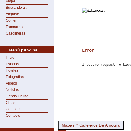
Viajar
Buscando a ...
Alojarse
Comer
Farmacias
Gasolineras
Menú principal
Error
Inicio
Estados
Insecure request forbid
Hoteles
Fotografías
Videos
Noticias
Tienda Online
Chats
Cartelera
Contacto
Mapas Y Callejeros De Amogral