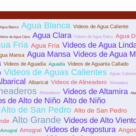
Agua Blanca
Videos de Agua Caliente
 Agua Blanca
Agua Clara
Agua D
Videos de Agua Dulce
ideos de Agua Clara
ua Fría
Videos de Agua Lind
Agua Fría
Agua Mansa
Videos de Agua M
Agua Mansa
a
Videos de Aguadía
Videos de Aguanta Callado
Aguadía
Videos de Aguas Calientes
o
Aguas Calient
lbarical
Videos de Alineadero
Albarical
Alineadero
ineaderos
Videos de Altamira
Alineaderos
Alt
s de Alto de Niño
Alto de Niño
 Alto de San Pedro
Alto de San Pedro
Alto Grande
Videos de Alto Vient
ande
Videos de Angostura
Angos
Amogral
 Amogral