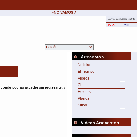
«NO VAMOS A CEDER NUNCA AL CHANTAJE DE
Jueves, 6 de Agosto de 2026
MAX
MIN
Arrecostón
Noticias
El Tiempo
Videos
Chats
 donde podrás acceder sin registrarte, y
Hoteles
Planos
Sitios
Videos Arrecostón