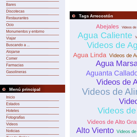
Bares
Discotecas
Tags Arrecostón
Restaurantes
Ocio
Abejales
Videos de
Monumentos y entorno
Agua Caliente
V
Viajar
Videos de Ag
Buscando a ...
Alojarse
Agua Linda
Videos de 
Comer
Agua Mars
Farmacias
Aguanta Callad
Gasolineras
Videos de A
Videos de Al
Menú principal
Inicio
Video
Estados
Videos de
Hoteles
Fotografías
Videos de Alto Gr
Videos
Alto Viento
Noticias
Videos de