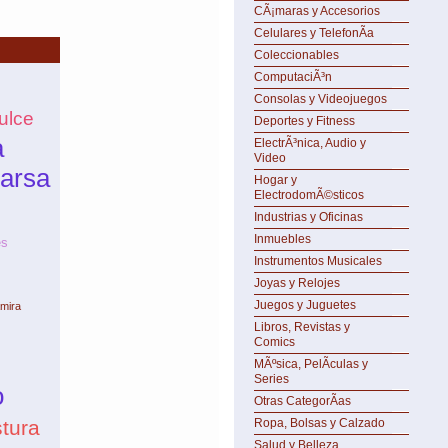
CÃ¡maras y Accesorios
Celulares y TelefonÃ­a
Coleccionables
ComputaciÃ³n
Consolas y Videojuegos
ulce
Deportes y Fitness
a
ElectrÃ³nica, Audio y
Video
arsa
Hogar y
ElectrodomÃ©sticos
Industrias y Oficinas
Inmuebles
es
Instrumentos Musicales
Joyas y Relojes
Juegos y Juguetes
amira
Libros, Revistas y
Comics
MÃºsica, PelÃ­culas y
Series
o
Otras CategorÃ­as
tura
Ropa, Bolsas y Calzado
Salud y Belleza