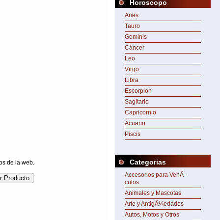
Horoscopo
Aries
Tauro
Geminis
Cáncer
Leo
Virgo
Libra
Escorpion
Sagitario
Capricornio
Acuario
Piscis
Categorias
os de la web.
Accesorios para VehÃ­
culos
Animales y Mascotas
Arte y AntigÃ¼edades
Autos, Motos y Otros