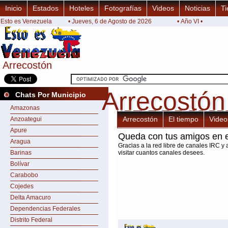
Inicio
Estados
Hoteles
Fotografías
Videos
Noticias
Ti
Esto es Venezuela
• Jueves, 6 de Agosto de 2026
• Año VI •
Arrecostón
Arrecostón
Arrecostón
Arrecostón
Chats Por Municipio
Amazonas
Arrecostón
El tiempo
Video
Anzoategui
Apure
Queda con tus amigos en e
Aragua
Gracias a la red libre de canales IRC y 
Barinas
visitar cuantos canales desees.
Bolívar
Carabobo
Cojedes
Delta Amacuro
Dependencias Federales
Distrito Federal