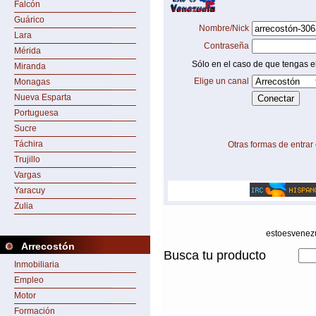
Falcón
Guárico
Nombre/Nick
Lara
Contraseña
Mérida
Sólo en el caso de que tengas el
Miranda
Elige un canal
Monagas
Nueva Esparta
Portuguesa
Sucre
Táchira
Otras formas de entrar
Trujillo
Vargas
Yaracuy
Zulia
estoesvenezu
Arrecostón
Busca tu producto
Inmobiliaria
Empleo
Motor
Formación