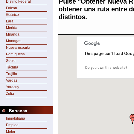
Pulse "Obtener Nueva R
Distrito Federal
obtener una ruta entre 
Falcón
Guárico
distintos.
Lara
Mérida
Miranda
Monagas
Nueva Esparta
This page can't load Goo
Portuguesa
Sucre
Táchira
Do you own this website?
Trujillo
Vargas
Yaracuy
Zulia
Barranca
Inmobiliaria
Empleo
Motor