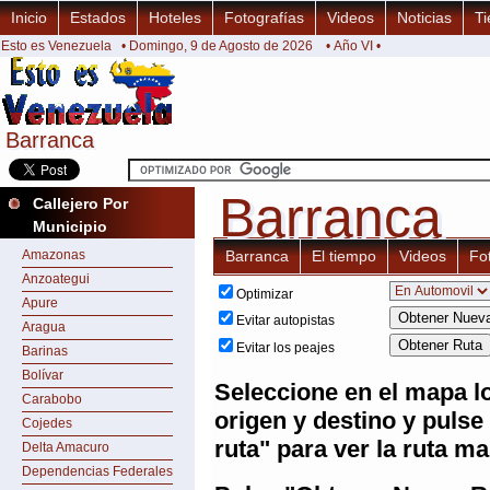
Inicio
Estados
Hoteles
Fotografías
Videos
Noticias
Ti
Esto es Venezuela
• Domingo, 9 de Agosto de 2026
• Año VI •
Barranca
Barranca
Barranca
Barranca
Callejero Por
Municipio
Amazonas
Barranca
El tiempo
Videos
Fo
Anzoategui
Optimizar
Apure
Evitar autopistas
Aragua
Evitar los peajes
Barinas
Bolívar
Seleccione en el mapa l
Carabobo
origen y destino y pulse
Cojedes
ruta" para ver la ruta ma
Delta Amacuro
Dependencias Federales