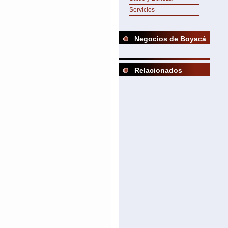
Servicios
Negocios de Boyacá
Relacionados