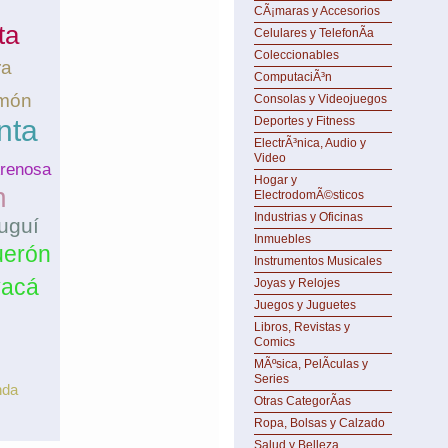
CÃ¡maras y Accesorios
ta
Celulares y TelefonÃ­a
Coleccionables
ra
ComputaciÃ³n
omón
Consolas y Videojuegos
nta
Deportes y Fitness
ElectrÃ³nica, Audio y
Video
renosa
Hogar y
n
ElectrodomÃ©sticos
Industrias y Oficinas
uguí
Inmuebles
uerón
Instrumentos Musicales
acá
Joyas y Relojes
Juegos y Juguetes
Libros, Revistas y
Comics
MÃºsica, PelÃ­culas y
Series
nda
Otras CategorÃ­as
Ropa, Bolsas y Calzado
Salud y Belleza