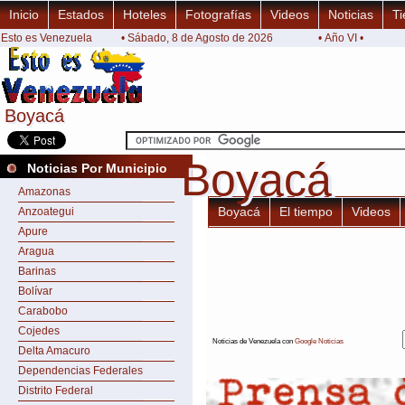
Inicio
Estados
Hoteles
Fotografías
Videos
Noticias
Ti
Esto es Venezuela
• Sábado, 8 de Agosto de 2026
• Año VI •
Boyacá
Boyacá
Boyacá
Boyacá
Noticias Por Municipio
Amazonas
Boyacá
El tiempo
Videos
Anzoategui
Apure
Aragua
Barinas
Bolívar
Carabobo
Cojedes
Noticias de Venezuela con
Google Noticias
Delta Amacuro
Dependencias Federales
Distrito Federal