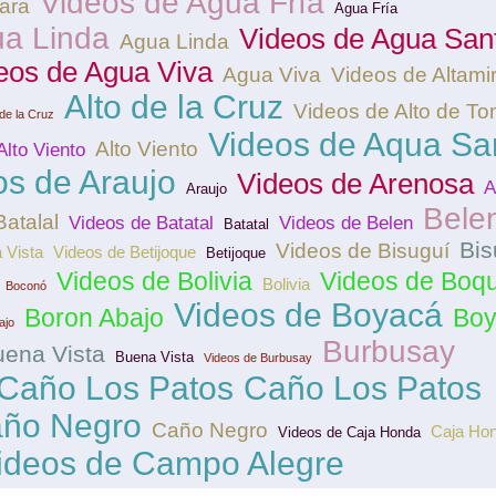
Videos de Agua Fría
ara
Agua Fría
ua Linda
Videos de Agua San
Agua Linda
eos de Agua Viva
Agua Viva
Videos de Altami
Alto de la Cruz
Videos de Alto de T
 de la Cruz
Videos de Aqua Sa
Alto Viento
Alto Viento
os de Araujo
Videos de Arenosa
A
Araujo
Bele
Batalal
Videos de Batatal
Videos de Belen
Batatal
Bis
Videos de Bisuguí
a Vista
Videos de Betijoque
Betijoque
Videos de Bolivia
Videos de Boq
Bolivia
Boconó
Videos de Boyacá
Boron Abajo
Boy
ajo
Burbusay
uena Vista
Buena Vista
Videos de Burbusay
 Caño Los Patos
Caño Los Patos
año Negro
Caño Negro
Caja Ho
Videos de Caja Honda
ideos de Campo Alegre