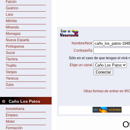
Falcón
Guárico
Lara
Mérida
Miranda
Monagas
Nueva Esparta
Nombre/Nick
Portuguesa
Contraseña
Sucre
Sólo en el caso de que tengas el nick r
Táchira
Elige un canal
Trujillo
Vargas
Yaracuy
Zulia
Otras formas de entrar en IR
Caño Los Patos
Inmobiliaria
Empleo
Motor
O
Formación