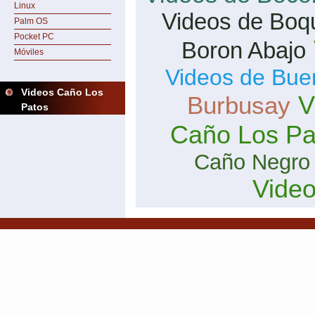
Linux
Videos de Boq
Palm OS
Pocket PC
Boron Abajo
Móviles
Videos de Bue
Videos Caño Los
V
Burbusay
Patos
Caño Los Pa
Caño Negro
Vide