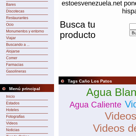
estoesvenezuela.net pone
Bares
hisp
Discotecas
Restaurantes
Busca tu
Ocio
Monumentos y entorno
producto
Viajar
Buscando a ...
Alojarse
Comer
Farmacias
Gasolineras
Tags Caño Los Patos
Agua Bla
Menú principal
Inicio
Vi
Agua Caliente
Estados
Hoteles
Videos
Fotografías
Videos
Videos d
Noticias