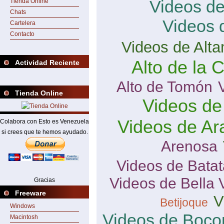
Videos d
Tienda Online
Chats
Videos 
Cartelera
Contacto
Videos de Alta
Alto de la 
Actividad Reciente
Alto de Tomón
Tienda Online
Videos de
Videos de Ar
Colabora con Esto es Venezuela
si crees que te hemos ayudado.
Arenosa
Videos de Batat
Videos de Bella 
Gracias
Freeware
V
Betijoque
Windows
Videos de Boco
Macintosh