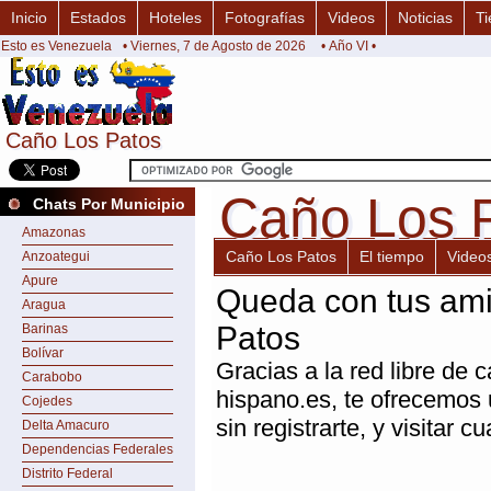
Inicio
Estados
Hoteles
Fotografías
Videos
Noticias
Ti
Esto es Venezuela
• Viernes, 7 de Agosto de 2026
• Año VI •
Caño Los Patos
Caño Los Patos
Caño Los 
Caño Los 
Chats Por Municipio
Amazonas
Caño Los Patos
El tiempo
Video
Anzoategui
Apure
Queda con tus ami
Aragua
Patos
Barinas
Bolívar
Gracias a la red libre de c
Carabobo
hispano.es, te ofrecemos
Cojedes
sin registrarte, y visitar 
Delta Amacuro
Dependencias Federales
Distrito Federal