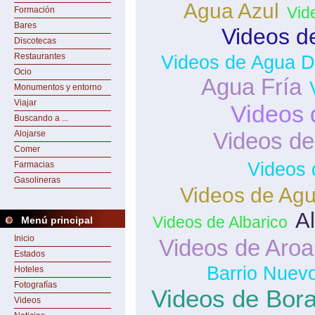
Agua Azul
Vid
Formación
Bares
Videos d
Discotecas
Restaurantes
Videos de Agua D
Ocio
Agua Fría
Monumentos y entorno
Viajar
Videos 
Buscando a ...
Videos d
Alojarse
Comer
Videos 
Farmacias
Gasolineras
Videos de Agu
Al
Videos de Albarico
Menú principal
Inicio
Videos de Aroa
Estados
Barrio Nuev
Hoteles
Fotografías
Videos de Bor
Videos