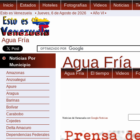
Inicio
Estados
Hoteles
Fotografías
Videos
Noticias
Ti
Esto es Venezuela
• Jueves, 6 de Agosto de 2026
• Año VI •
Agua Fría
Agua Fría
Agua Fría
Agua Fría
Noticias Por
Municipio
Amazonas
Agua Fría
El tiempo
Videos
F
Anzoategui
Apure
Aragua
Barinas
Bolívar
Carabobo
Noticias de Venezuela con
Google Noticias
Cojedes
Delta Amacuro
Dependencias Federales