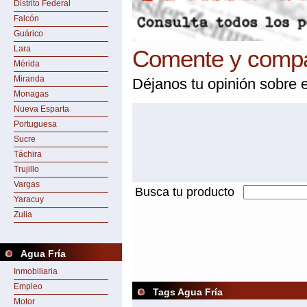
Distrito Federal
Falcón
Guárico
Lara
Comente y compar
Mérida
Miranda
Déjanos tu opinión sobre e
Monagas
Nueva Esparta
Portuguesa
Sucre
Táchira
Trujillo
Vargas
Busca tu producto
Yaracuy
Zulia
Agua Fría
Inmobiliaria
Empleo
Tags Agua Fría
Motor