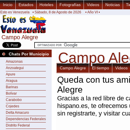
Inicio
Estados
Hoteles
Fotografías
Videos
Noticias
Ti
Esto es Venezuela
• Sábado, 8 de Agosto de 2026
• Año VI •
Campo Alegre
Campo Alegre
Campo Ale
Campo Ale
Chats Por Municipio
Amazonas
Campo Alegre
El tiempo
Videos
Anzoategui
Apure
Queda con tus am
Aragua
Alegre
Barinas
Bolívar
Gracias a la red libre de c
Carabobo
hispano.es, te ofrecemos
Cojedes
sin registrarte, y visitar 
Delta Amacuro
Dependencias Federales
Distrito Federal