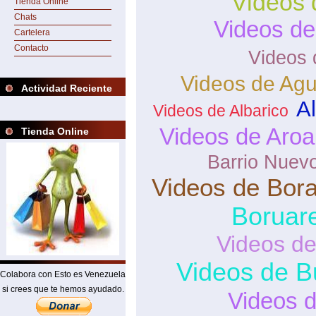
Videos 
Tienda Online
Chats
Videos d
Cartelera
Contacto
Videos 
Videos de Agu
Actividad Reciente
Al
Videos de Albarico
Videos de Aroa
Tienda Online
Barrio Nuev
Videos de Bor
Boruar
Videos de
Videos de B
Colabora con Esto es Venezuela
si crees que te hemos ayudado.
Videos 