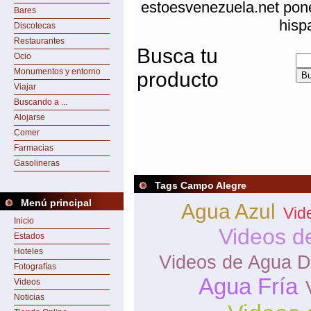
estoesvenezuela.net pone
Bares
hisp
Discotecas
Restaurantes
Busca tu
Ocio
Monumentos y entorno
producto
Viajar
Buscando a ...
Alojarse
Comer
Farmacias
Gasolineras
Tags Campo Alegre
Menú principal
Agua Azul
Vid
Inicio
Videos d
Estados
Hoteles
Videos de Agua D
Fotografías
Agua Fría
Videos
Noticias