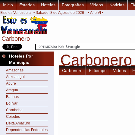
Inicio
Estados
Hoteles
Fotografías
Videos
Noticias
Ti
Esto es Venezuela
• Sábado, 8 de Agosto de 2026
• Año VI •
Carbonero
Carbonero
Carbonero
Carbonero
Hoteles Por
Municipio
Amazonas
Carbonero
El tiempo
Videos
F
Anzoategui
Apure
Aragua
Barinas
Bolívar
Carabobo
Cojedes
Delta Amacuro
Dependencias Federales