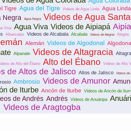
Videos de Agua Colorada
Agua Colorada
Agua del Tigre
l Tigre
Agua Linda
Videos de Agua Linda
Videos de Agua Santa
a Negra
Agua Negra
Aipi
Agua Viva
Videos de Aipiapá
ua Viva
es
Videos de Alcabala
Alcabala
Albaricales
Alegria
Videos de Alegria
Alemán
Videos de Algodonal
Alemán
Algodona
Videos de Altagracia
ate
Altagra
Alpanate
Alto del Ébano
ideos de Alto del Ébano
Videos de Alto V
s de Altos de Jalisco
Altos de Jalisco
Videos de
Videos de Amunor
Amun
Ambrosio
rosio
ón de Iturbe
Ancón de Iturbe
Videos de Ancón de Iturr
Anuár
deos de Andrés
Andrés
Videos de Anuáripa
Videos de Aragtogba