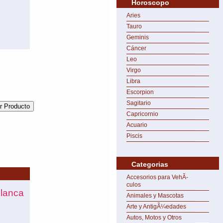
Horoscopo
Aries
Tauro
Geminis
Cáncer
Leo
Virgo
Libra
Escorpion
Sagitario
Capricornio
Acuario
Piscis
Categorias
Accesorios para VehÃ­
culos
lanca
Animales y Mascotas
Arte y AntigÃ¼edades
Autos, Motos y Otros