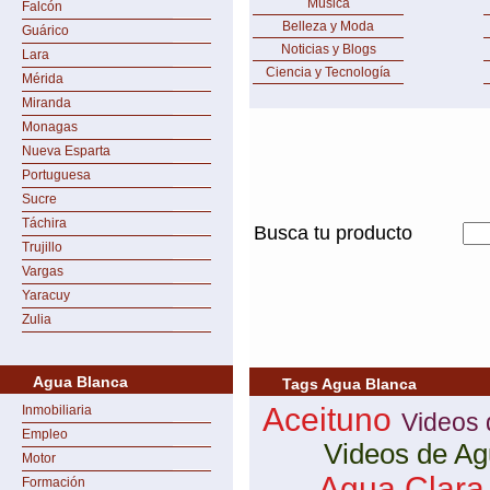
Música
Falcón
Belleza y Moda
Guárico
Noticias y Blogs
Lara
Ciencia y Tecnología
Mérida
Miranda
Monagas
Nueva Esparta
Portuguesa
Sucre
Táchira
Busca tu producto
Trujillo
Vargas
Yaracuy
Zulia
Agua Blanca
Tags Agua Blanca
Aceituno
Inmobiliaria
Videos 
Empleo
Videos de Ag
Motor
Agua Clara
Formación