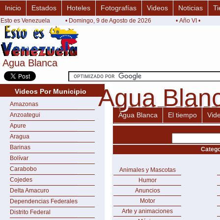
Inicio
Estados
Hoteles
Fotografías
Videos
Noticias
Ti
Esto es Venezuela
• Domingo, 9 de Agosto de 2026
• Año VI •
Agua Blanca
Agua Blanca
Agua Blan
Agua Blan
Videos Por Municipio
Amazonas
Agua Blanca
El tiempo
Vid
Anzoategui
Apure
Aragua
Barinas
Catego
Bolívar
Carabobo
Animales y Mascotas
Cojedes
Humor
Delta Amacuro
Anuncios
Motor
Dependencias Federales
Arte y animaciones
Distrito Federal