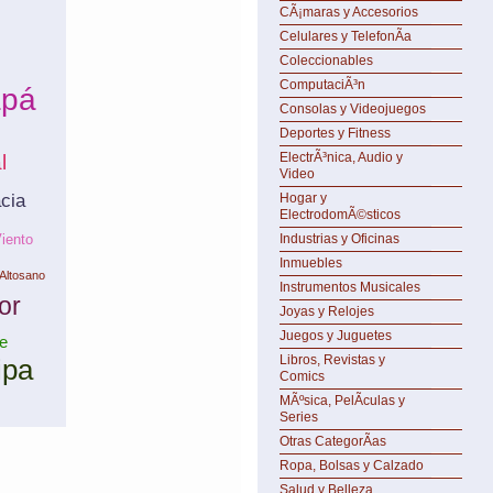
CÃ¡maras y Accesorios
Celulares y TelefonÃ­a
Coleccionables
ComputaciÃ³n
apá
Consolas y Videojuegos
Deportes y Fitness
ElectrÃ³nica, Audio y
l
Video
cia
Hogar y
ElectrodomÃ©sticos
iento
Industrias y Oficinas
Inmuebles
 Altosano
Instrumentos Musicales
or
Joyas y Relojes
Juegos y Juguetes
e
Libros, Revistas y
ipa
Comics
MÃºsica, PelÃ­culas y
Series
Otras CategorÃ­as
Ropa, Bolsas y Calzado
Salud y Belleza