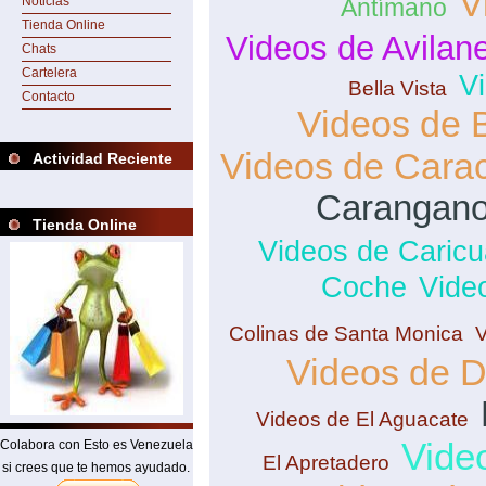
V
Noticias
Antímano
Tienda Online
Videos de Avilan
Chats
Cartelera
V
Bella Vista
Contacto
Videos de 
Videos de Cara
Actividad Reciente
Carangan
Tienda Online
Videos de Caric
Coche
Vide
Colinas de Santa Monica
Videos de 
Videos de El Aguacate
Vide
Colabora con Esto es Venezuela
El Apretadero
si crees que te hemos ayudado.