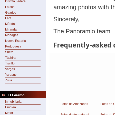
Distrito Federal
Falcón
Guárico
Lara
Mérida
Miranda
Monagas
Nueva Esparta
Portuguesa
Sucre
Táchira
Trujillo
Vargas
Yaracuy
Zulia
El Guamo
Inmobiliaria
Fotos de Amazonas
Fotos de 
Empleo
Motor
Fotos de Anzoategui
Fotos de 