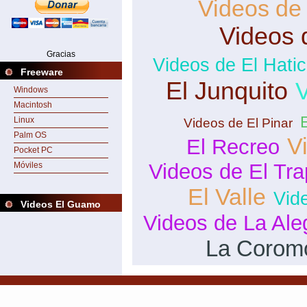
Videos de
Videos 
Gracias
Videos de El Hati
Freeware
El Junquito
V
Windows
Macintosh
Linux
Videos de El Pinar
Palm OS
V
El Recreo
Pocket PC
Videos de El Tra
Móviles
El Valle
Vid
Videos El Guamo
Videos de La Ale
La Corom