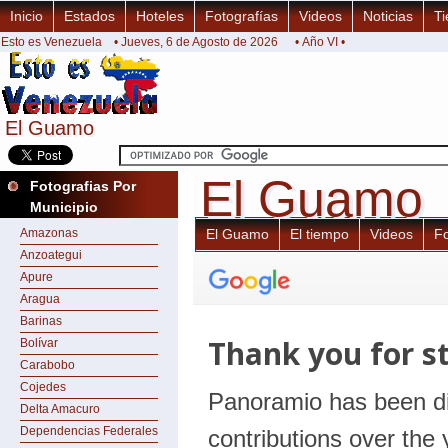
Inicio
Estados
Hoteles
Fotografías
Videos
Noticias
Ti
Esto es Venezuela
• Jueves, 6 de Agosto de 2026
• Año VI •
El Guamo
El Guamo
El Guamo
El Guamo
Fotografias Por
Municipio
Amazonas
El Guamo
El tiempo
Videos
F
Anzoategui
Apure
Aragua
Barinas
Bolívar
Carabobo
Cojedes
Delta Amacuro
Dependencias Federales