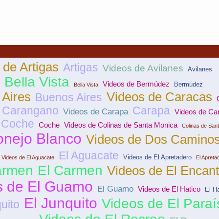
 de Artigas
Artigas
Videos de Avilanes
Avilanes
 Bella Vista
Videos de Bermúdez
Bermúdez
Bella Vista
 Aires
Videos de Caracas
Buenos Aires
Carangano
Carapa
Videos de Carapa
Videos de Ca
 Coche
Coche
Videos de Colinas de Santa Monica
Colinas de San
nejo Blanco
Videos de Dos Camino
El Aguacate
Videos de El Apretadero
Videos de El Aguacate
El Apreta
armen
El Carmen
Videos de El Encan
s de El Guamo
El Guamo
Videos de El Hatico
El H
El Junquito
Videos de El Paraí
uito