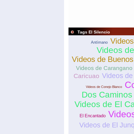
Tags El Silencio
Videos
Antímano
Videos de
Videos de Buenos
Videos de Carangano
Videos de
Caricuao
Co
Videos de Conejo Blanco
Dos Caminos
Videos de El C
Video
El Encantado
Videos de El Junq