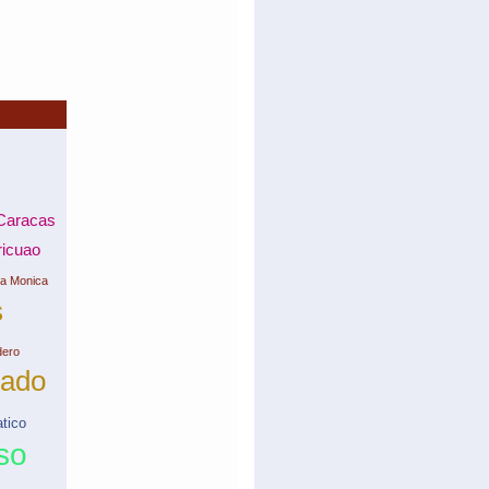
Caracas
ricuao
ta Monica
s
dero
tado
atico
so