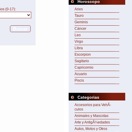
Horoscopo
os (0-17):
Aries
Tauro
Geminis
Buscar
Cáncer
Leo
Virgo
Libra
Escorpion
Sagitario
Capricornio
Acuario
Piscis
Categorias
Accesorios para VehÃ­
culos
Animales y Mascotas
Arte y AntigÃ¼edades
Autos, Motos y Otros