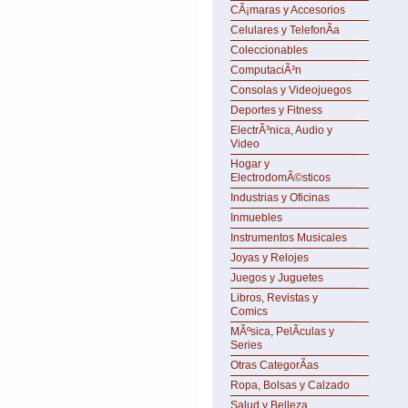
CÃ¡maras y Accesorios
Celulares y TelefonÃ­a
Coleccionables
ComputaciÃ³n
Consolas y Videojuegos
Deportes y Fitness
ElectrÃ³nica, Audio y
Video
Hogar y
ElectrodomÃ©sticos
Industrias y Oficinas
Inmuebles
Instrumentos Musicales
Joyas y Relojes
Juegos y Juguetes
Libros, Revistas y
Comics
MÃºsica, PelÃ­culas y
Series
Otras CategorÃ­as
Ropa, Bolsas y Calzado
Salud y Belleza