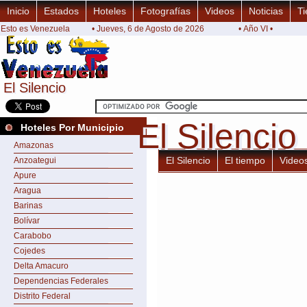
Inicio
Estados
Hoteles
Fotografías
Videos
Noticias
Ti
Esto es Venezuela
• Jueves, 6 de Agosto de 2026
• Año VI •
El Silencio
El Silencio
El Silencio
El Silencio
Hoteles Por Municipio
Amazonas
El Silencio
El tiempo
Video
Anzoategui
Apure
Aragua
Barinas
Bolívar
Carabobo
Cojedes
Delta Amacuro
Dependencias Federales
Distrito Federal