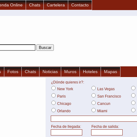
enda Online
Chats
Cartelera
Contacto
s
Fotos
Chats
Noticias
Muros
Hoteles
Mapas
¿Dónde quieres ir?:
New York
Las Vegas
Paris
San Francisco
Chicago
Cancun
Orlando
Miami
Fecha de llegada:
Fecha de salida: