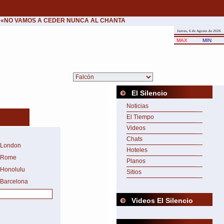
«NO VAMOS A CEDER NUNCA AL CHANTAJE DEL TERROR.»
•
Patxi López (
Jueves, 6 de Agosto de 2026
MAX
MIN
El Silencio
Noticias
El Tiempo
Videos
Chats
London
Hoteles
Rome
Planos
Honolulu
Sitios
Barcelona
Videos El Silencio