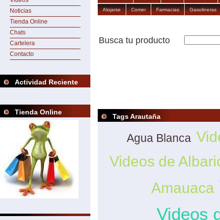
Videos
Alojarse
Comer
Farmacias
Gasolineras
Noticias
Tienda Online
Chats
Busca tu producto
Cartelera
Contacto
Actividad Reciente
Tienda Online
Tags Arautaña
Vid
Agua Blanca
Videos de Albari
Amauaca
Videos 