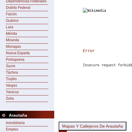
Dependencias Federales
Distrito Federal
Falcón
Guárico
Lara
Mérida
Miranda
Monagas
Error
Nueva Esparta
Portuguesa
Insecure request forbid
Sucre
Táchira
Trujillo
Vargas
Yaracuy
Zulia
Arautaña
Inmobiliaria
Mapas Y Callejeros De Arautaña
Empleo