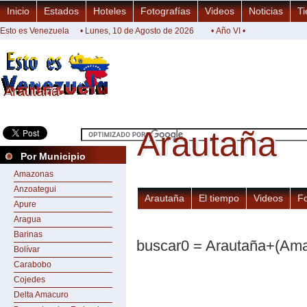
Inicio
Estados
Hoteles
Fotografías
Videos
Noticias
Ti
Esto es Venezuela
• Lunes, 10 de Agosto de 2026
• Año VI •
Arautaña
Arautaña
Arautaña
Arautaña
Por Municipio
Amazonas
Anzoategui
Arautaña
El tiempo
Videos
F
Apure
Aragua
Barinas
buscar0 = Arautaña+(Am
Bolívar
Carabobo
Cojedes
Delta Amacuro