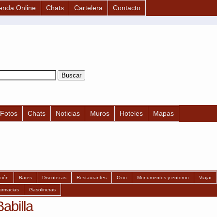
enda Online
Chats
Cartelera
Contacto
Fotos
Chats
Noticias
Muros
Hoteles
Mapas
ción
Bares
Discotecas
Restaurantes
Ocio
Monumentos y entorno
Viajar
armacias
Gasolineras
abilla