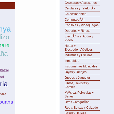
CÃ¡maras y Accesorios
Celulares y TelefonÃ­a
Coleccionables
ComputaciÃ³n
Consolas y Videojuegos
nya
Deportes y Fitness
izo
ElectrÃ³nica, Audio y
Video
mare
Hogar y
ElectrodomÃ©sticos
aña
Industrias y Oficinas
Inmuebles
Instrumentos Musicales
ltazar
Joyas y Relojes
bal
Juegos y Juguetes
ria
Libros, Revistas y
Comics
MÃºsica, PelÃ­culas y
Aires
Series
apuana
Otras CategorÃ­as
Ropa, Bolsas y Calzado
Salud y Belleza