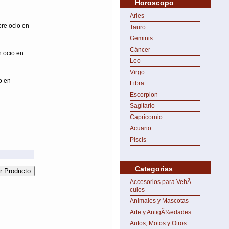
Horoscopo
Aries
bre ocio en
Tauro
Geminis
Cáncer
 ocio en
Leo
Virgo
o en
Libra
Escorpion
Sagitario
Capricornio
Acuario
Piscis
Categorias
Accesorios para VehÃ­
culos
Animales y Mascotas
Arte y AntigÃ¼edades
Autos, Motos y Otros