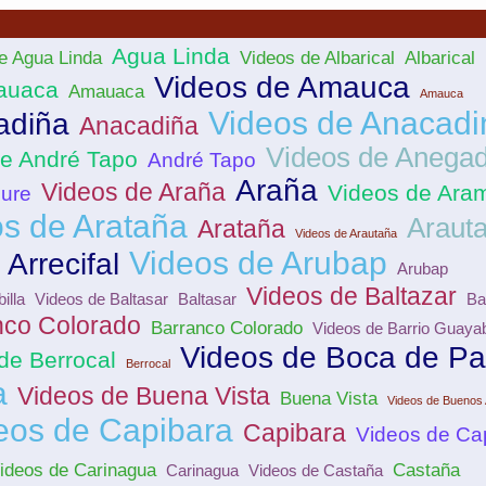
Agua Linda
e Agua Linda
Videos de Albarical
Albarical
Videos de Amauca
auaca
Amauaca
Amauca
Videos de Anacadi
adiña
Anacadiña
Videos de Anegad
de André Tapo
André Tapo
Araña
Videos de Araña
Videos de Ara
ure
s de Arataña
Araut
Arataña
Videos de Arautaña
Videos de Arubap
Arrecifal
Arubap
Videos de Baltazar
illa
Videos de Baltasar
Baltasar
Ba
nco Colorado
Barranco Colorado
Videos de Barrio Guaya
Videos de Boca de Pa
de Berrocal
Berrocal
a
Videos de Buena Vista
Buena Vista
Videos de Buenos 
eos de Capibara
Capibara
Videos de C
ideos de Carinagua
Castaña
Carinagua
Videos de Castaña