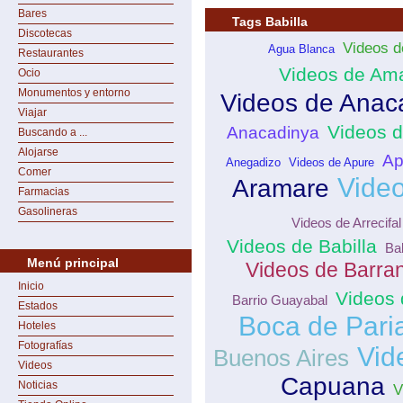
Bares
Tags Babilla
Discotecas
Videos d
Agua Blanca
Restaurantes
Videos de Am
Ocio
Monumentos y entorno
Videos de Anac
Viajar
Videos 
Anacadinya
Buscando a ...
Alojarse
Ap
Anegadizo
Videos de Apure
Comer
Video
Aramare
Farmacias
Gasolineras
Videos de Arrecifal
Videos de Babilla
Bab
Menú principal
Videos de Barra
Inicio
Videos 
Barrio Guayabal
Estados
Boca de Pari
Hoteles
Fotografías
Vid
Buenos Aires
Videos
Capuana
Noticias
V