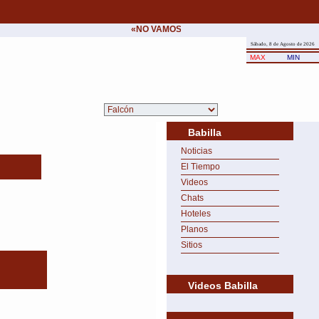
«NO VAMOS A CEDER NUNCA AL CHANTAJE 
Sábado, 8 de Agosto de 2026
MAX
MIN
Babilla
Noticias
El Tiempo
Videos
Chats
Hoteles
Planos
Sitios
Videos Babilla