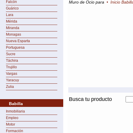
Falcón
Muro de Ocio para
•
Inicio Babill
Guárico
Lara
Mérida
Miranda
Monagas
Nueva Esparta
Portuguesa
Sucre
Táchira
Trujillo
Vargas
Yaracuy
Zulia
Busca tu producto
Babilla
Inmobiliaria
Empleo
Motor
Formación