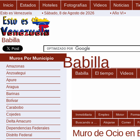
Inicio
Estados
Hoteles
Fotografías
Videos
Noticias
Ti
Esto es Venezuela
• Sábado, 8 de Agosto de 2026
• Año VI •
Babilla
Babilla
Babilla
Babilla
Muros Por Municipio
Amazonas
Babilla
El tiempo
Videos
Anzoategui
Apure
Aragua
Barinas
Bolívar
Carabobo
Cojedes
Inmobiliaria
Empleo
Motor
Forma
Delta Amacuro
Buscando a ...
Alojarse
Comer
F
Dependencias Federales
Muro de Ocio en B
Distrito Federal