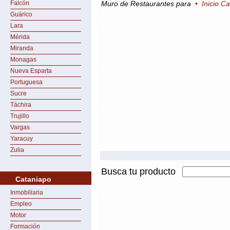
Falcón
Muro de Restaurantes para
•
Inicio C
Guárico
Lara
Mérida
Miranda
Monagas
Nueva Esparta
Portuguesa
Sucre
Táchira
Trujillo
Vargas
Yaracuy
Zulia
Busca tu producto
Cataniapo
Inmobiliaria
Empleo
Motor
Formación