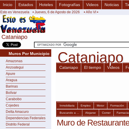
Inicio
Estados
Hoteles
Fotografías
Videos
Noticias
Ti
Esto es Venezuela
• Jueves, 6 de Agosto de 2026
• Año VI •
Cataniapo
Cataniapo
Cataniapo
Cataniapo
Muros Por Municipio
Amazonas
Cataniapo
El tiempo
Videos
F
Anzoategui
Apure
Aragua
Barinas
Bolívar
Carabobo
Cojedes
Inmobiliaria
Empleo
Motor
Formación
Delta Amacuro
Buscando a ...
Alojarse
Comer
Farmacia
Dependencias Federales
Muro de Restaurante
Distrito Federal