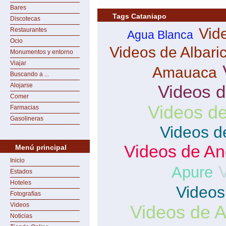
Bares
Tags Cataniapo
Discotecas
Vid
Restaurantes
Agua Blanca
Ocio
Videos de Albaric
Monumentos y entorno
Viajar
Amauaca
Buscando a ...
Alojarse
Videos 
Comer
Videos d
Farmacias
Gasolineras
Videos d
Videos de A
Menú principal
Inicio
Apure
Estados
Hoteles
Videos
Fotografías
Videos
Videos de A
Noticias