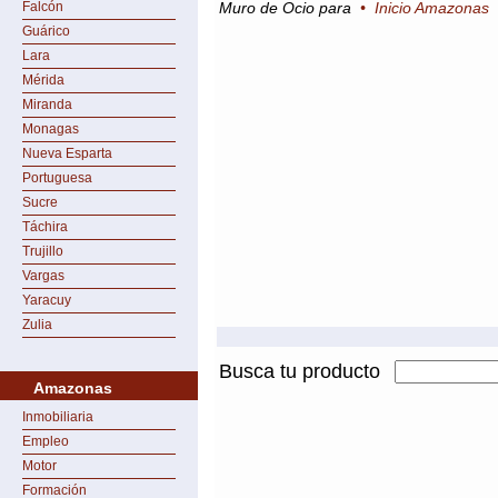
Falcón
Muro de Ocio para
•
Inicio Amazonas
Guárico
Lara
Mérida
Miranda
Monagas
Nueva Esparta
Portuguesa
Sucre
Táchira
Trujillo
Vargas
Yaracuy
Zulia
Busca tu producto
Amazonas
Inmobiliaria
Empleo
Motor
Formación