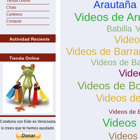
Tienda Online
Arautaña
Chats
Videos de A
Cartelera
Contacto
Babilla
V
Video
Actividad Reciente
Videos de Barra
Tienda Online
Videos de Ba
Vide
Videos de Bo
Videos de
Videos de 
Videos
Colabora con Esto es Venezuela
si crees que te hemos ayudado.
Videos