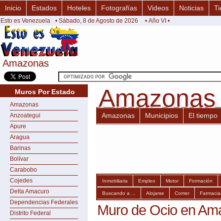
Inicio
Estados
Hoteles
Fotografías
Videos
Noticias
Ti
Esto es Venezuela
• Sábado, 8 de Agosto de 2026
• Año VI •
Amazonas
Amazonas
Amazonas
Amazonas
Muros Por Estado
Amazonas
Amazonas
Municipios
El tiempo
Anzoategui
Apure
Aragua
Barinas
Bolívar
Carabobo
Cojedes
Inmobiliaria
Empleo
Motor
Formación
Delta Amacuro
Buscando a ...
Alojarse
Comer
Farmacia
Dependencias Federales
Muro de Ocio en Am
Distrito Federal