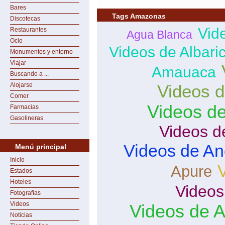
Bares
Tags Amazonas
Discotecas
Vid
Restaurantes
Agua Blanca
Ocio
Videos de Albaric
Monumentos y entorno
Viajar
Amauaca
Buscando a ...
Alojarse
Videos 
Comer
Videos d
Farmacias
Gasolineras
Videos d
Videos de A
Menú principal
Inicio
Apure
Estados
Hoteles
Videos
Fotografías
Videos
Videos de A
Noticias