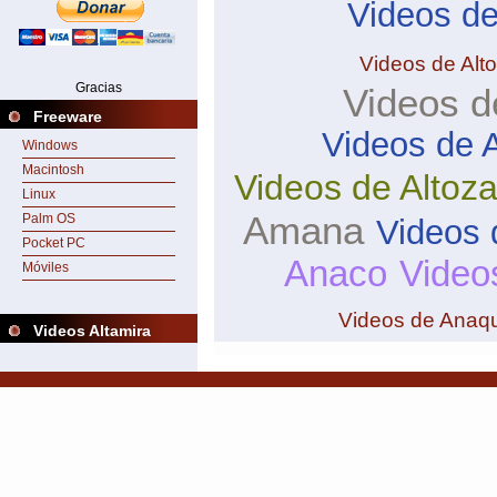
Videos de 
Videos de Alto
Gracias
Videos d
Freeware
Videos de 
Windows
Macintosh
Videos de Altoz
Linux
Amana
Palm OS
Videos 
Pocket PC
Anaco
Video
Móviles
Videos de Anaqu
Videos Altamira