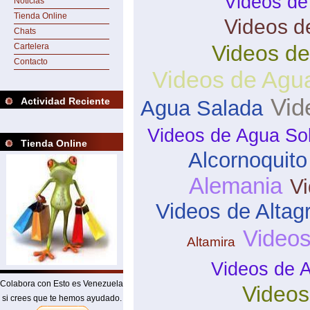
Videos de
Noticias
Tienda Online
Videos d
Chats
Videos de
Cartelera
Contacto
Videos de Agua
Vid
Actividad Reciente
Agua Salada
Videos de Agua So
Tienda Online
Alcornoquito
Alemania
Vi
Videos de Altag
Videos
Altamira
Videos de A
Colabora con Esto es Venezuela
Videos
si crees que te hemos ayudado.