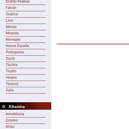
Distrito Federal
Falcón
Guárico
Lara
Mérida
Miranda
Monagas
Nueva Esparta
Portuguesa
Sucre
Táchira
Trujillo
Vargas
Yaracuy
Zulia
Altamira
Inmobiliaria
Empleo
Motor