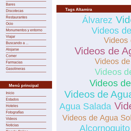
Bares
Tags Altamira
Discotecas
Vid
Álvarez
Restaurantes
Ocio
Videos de
Monumentos y entorno
Viajar
Videos
Buscando a ...
Videos de A
Alojarse
Comer
Videos de
Farmacias
Gasolineras
Videos d
Videos de
Menú principal
Videos de Agua
Inicio
Estados
Vid
Agua Salada
Hoteles
Fotografías
Videos de Agua So
Videos
Noticias
Alcornoquito