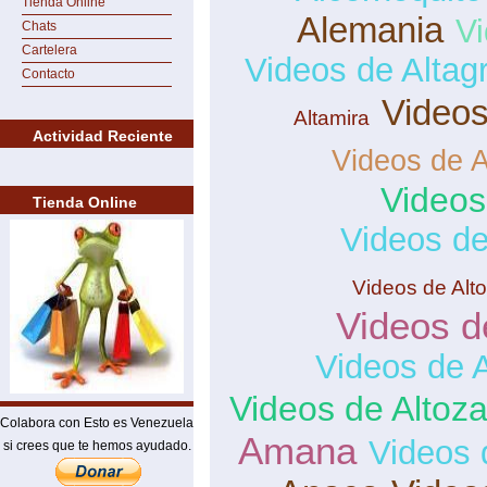
Tienda Online
Alemania
Vi
Chats
Cartelera
Videos de Altag
Contacto
Videos
Altamira
Actividad Reciente
Videos de A
Videos
Tienda Online
Videos de 
Videos de Alto
Videos d
Videos de 
Videos de Altoz
Colabora con Esto es Venezuela
Amana
Videos 
si crees que te hemos ayudado.