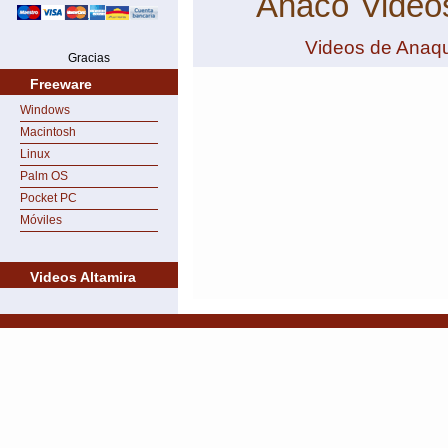
Anaco
Video
Videos de Anaqu
Gracias
Freeware
Windows
Macintosh
Linux
Palm OS
Pocket PC
Móviles
Videos Altamira