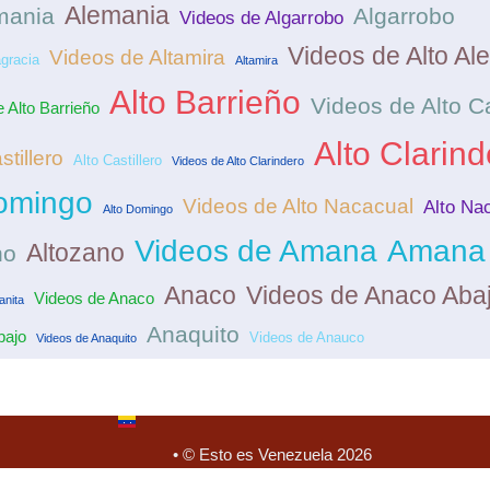
Alemania
mania
Algarrobo
Videos de Algarrobo
Videos de Alto Al
Videos de Altamira
agracia
Altamira
Alto Barrieño
Videos de Alto C
 Alto Barrieño
Alto Clarind
tillero
Alto Castillero
Videos de Alto Clarindero
Domingo
Videos de Alto Nacacual
Alto Na
Alto Domingo
Videos de Amana
Amana
Altozano
no
Anaco
Videos de Anaco Aba
Videos de Anaco
nita
Anaquito
bajo
Videos de Anauco
Videos de Anaquito
• © Esto es Venezuela 2026