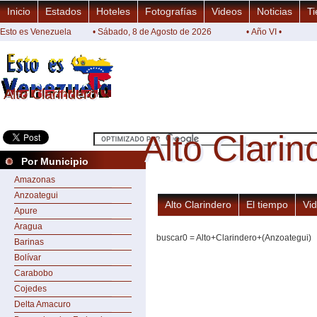
Inicio
Estados
Hoteles
Fotografías
Videos
Noticias
Ti
Esto es Venezuela
• Sábado, 8 de Agosto de 2026
• Año VI •
Alto Clarindero
Alto Clarindero
Alto Clarin
Alto Clarin
Por Municipio
Amazonas
Anzoategui
Alto Clarindero
El tiempo
Vi
Apure
Aragua
buscar0 = Alto+Clarindero+(Anzoategui)
Barinas
Bolívar
Carabobo
Cojedes
Delta Amacuro