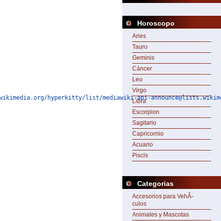
Horoscopo
Aries
Tauro
Geminis
Cáncer
Leo
Virgo
wikimedia.org/hyperkitty/list/mediawiki-api-announce@lists.wikim
Libra
Escorpion
Sagitario
Capricornio
Acuario
Piscis
Categorias
Accesorios para VehÃ­
culos
Animales y Mascotas