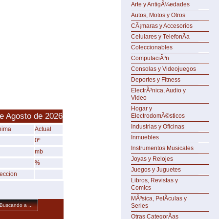
Arte y AntigÃ¼edades
Autos, Motos y Otros
CÃ¡maras y Accesorios
Celulares y TelefonÃ­a
Coleccionables
ComputaciÃ³n
Consolas y Videojuegos
Deportes y Fitness
ElectrÃ³nica, Audio y
Video
Hogar y
e Agosto de 2026
ElectrodomÃ©sticos
Industrias y Oficinas
nima
Actual
Inmuebles
0º
Instrumentos Musicales
mb
Joyas y Relojes
%
Juegos y Juguetes
reccion
Libros, Revistas y
Comics
MÃºsica, PelÃ­culas y
Series
Buscando a ...
Otras CategorÃ­as