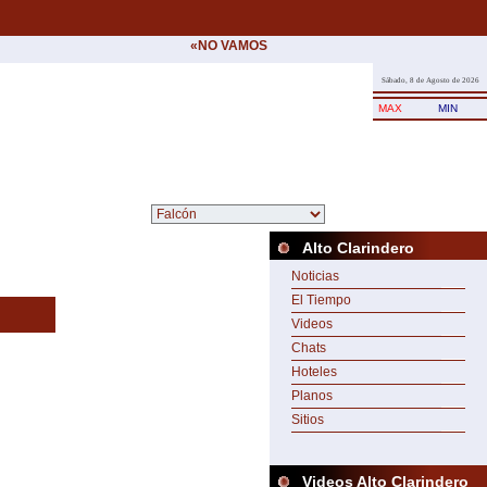
«NO VAMOS A CEDER NUNCA AL CHANTAJE D
Sábado, 8 de Agosto de 2026
MAX
MIN
Alto Clarindero
Noticias
El Tiempo
Videos
Chats
Hoteles
Planos
Sitios
Videos Alto Clarindero