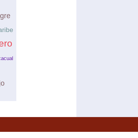
egre
aribe
ero
cacual
jo