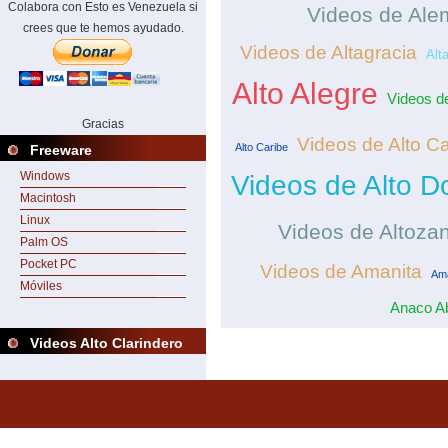
Colabora con Esto es Venezuela si
Videos de Ale
crees que te hemos ayudado.
Videos de Altagracia
Alt
Alto Alegre
Videos de
Gracias
Videos de Alto Cas
Alto Caribe
Freeware
Windows
Videos de Alto 
Macintosh
Linux
Videos de Altoza
Palm OS
Pocket PC
Videos de Amanita
Ama
Móviles
Anaco A
Videos Alto Clarindero