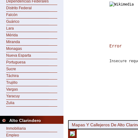
Dependencias Federales
Distrito Federal
Falcón
Guárico
Lara
Mérida
Miranda
Error
Monagas
Nueva Esparta
Insecure requ
Portuguesa
Sucre
Táchira
Trujillo
Vargas
Yaracuy
Zulia
Alto Clarindero
Mapas Y Callejeros De Alto Clari
Inmobiliaria
Empleo