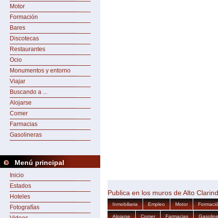
Motor
Formación
Bares
Discotecas
Restaurantes
Ocio
Monumentos y entorno
Viajar
Buscando a ...
Alojarse
Comer
Farmacias
Gasolineras
Menú principal
Inicio
Estados
Publica en los muros de Alto Clarin
Hoteles
Inmobiliaria
Empleo
Motor
Formaci
Fotografías
Alojarse
Comer
Farmacias
Gasoline