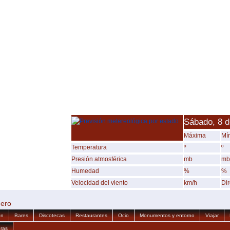
Sábado, 8 d
Máxima
Mí
Temperatura
º
º
Presión atmosférica
mb
mb
Humedad
%
%
Velocidad del viento
km/h
Di
dero
ón
Bares
Discotecas
Restaurantes
Ocio
Monumentos y entorno
Viajar
ras