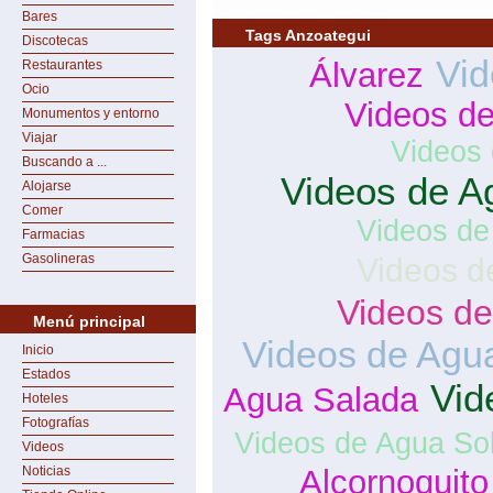
Bares
Tags Anzoategui
Discotecas
Vid
Álvarez
Restaurantes
Ocio
Videos de
Monumentos y entorno
Viajar
Videos
Buscando a ...
Videos de A
Alojarse
Comer
Videos de
Farmacias
Gasolineras
Videos d
Videos de
Menú principal
Videos de Agua
Inicio
Estados
Vid
Agua Salada
Hoteles
Fotografías
Videos de Agua So
Videos
Noticias
Alcornoquito