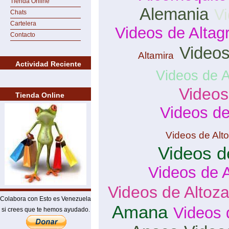
Tienda Online
Alemania
Vi
Chats
Cartelera
Videos de Altag
Contacto
Videos
Altamira
Actividad Reciente
Videos de A
Videos
Tienda Online
Videos de 
Videos de Alto
Videos d
Videos de 
Videos de Altoz
Colabora con Esto es Venezuela
Amana
Videos 
si crees que te hemos ayudado.