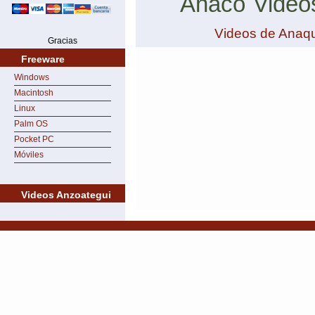
Anaco
Video
Videos de Anaqu
Gracias
Freeware
Windows
Macintosh
Linux
Palm OS
Pocket PC
Móviles
Videos Anzoategui