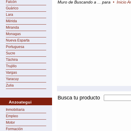
Falcón
Muro de Buscando a ... para
•
Inicio 
Guárico
Lara
Mérida
Miranda
Monagas
Nueva Esparta
Portuguesa
Sucre
Táchira
Trujillo
Vargas
Yaracuy
Zulia
Busca tu producto
Anzoategui
Inmobiliaria
Empleo
Motor
Formación