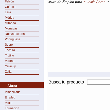
Falcón
Muro de Empleo para
•
Inicio Abrea
Guárico
Lara
Mérida
Miranda
Monagas
Nueva Esparta
Portuguesa
Sucre
Táchira
Trujillo
Vargas
Yaracuy
Zulia
Busca tu producto
Abrea
Inmobiliaria
Empleo
Motor
Formación