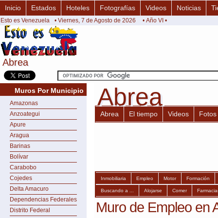
Inicio
Estados
Hoteles
Fotografías
Videos
Noticias
Ti
Esto es Venezuela
• Viernes, 7 de Agosto de 2026
• Año VI •
Abrea
Abrea
Abrea
Abrea
Muros Por Municipio
Amazonas
Abrea
El tiempo
Videos
Fotos
Anzoategui
Apure
Aragua
Barinas
Bolívar
Carabobo
Cojedes
Inmobiliaria
Empleo
Motor
Formación
Delta Amacuro
Buscando a ...
Alojarse
Comer
Farmacia
Dependencias Federales
Muro de Empleo en 
Distrito Federal