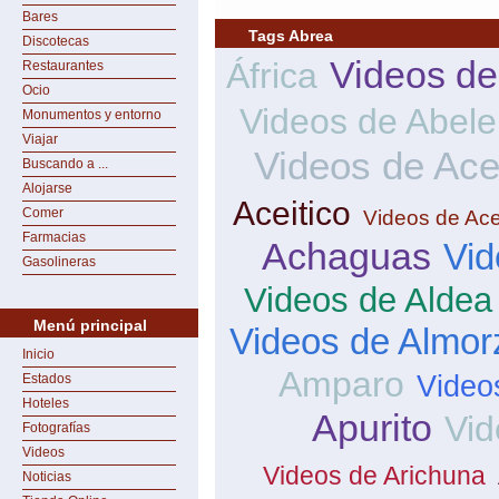
Bares
Tags Abrea
Discotecas
Videos de
África
Restaurantes
Ocio
Videos de Abele
Monumentos y entorno
Viajar
Videos de Ace
Buscando a ...
Alojarse
Aceitico
Comer
Videos de Ace
Farmacias
Achaguas
Vid
Gasolineras
Videos de Aldea
Menú principal
Videos de Almor
Inicio
Amparo
Video
Estados
Hoteles
Apurito
Vid
Fotografías
Videos
Videos de Arichuna
Noticias