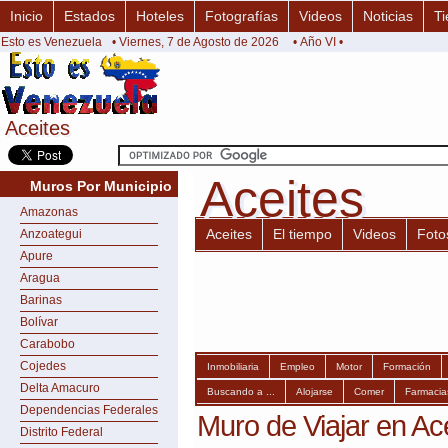
Inicio
Estados
Hoteles
Fotografías
Videos
Noticias
Ti
Esto es Venezuela
• Viernes, 7 de Agosto de 2026
• Año VI •
Aceites
Aceites
Aceites
Aceites
Muros Por Municipio
Amazonas
Aceites
El tiempo
Videos
Foto
Anzoategui
Apure
Aragua
Barinas
Bolívar
Carabobo
Cojedes
Inmobiliaria
Empleo
Motor
Formación
Delta Amacuro
Buscando a ...
Alojarse
Comer
Farmacia
Dependencias Federales
Muro de Viajar en Ac
Distrito Federal