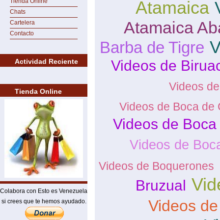
Tienda Online
Atamaica
Chats
Atamaica Ab
Cartelera
Contacto
V
Barba de Tigre
Actividad Reciente
Videos de Birua
Videos de
Tienda Online
Videos de Boca de 
Videos de Boca
Videos de Boc
Videos de Boquerones
Vid
Bruzual
Colabora con Esto es Venezuela
Videos de
si crees que te hemos ayudado.