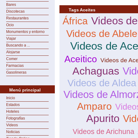
Bares
Tags Aceites
Discotecas
Videos de
África
Restaurantes
Ocio
Videos de Abele
Monumentos y entorno
Viajar
Videos de Ace
Buscando a ...
Alojarse
Aceitico
Comer
Videos de Ace
Farmacias
Achaguas
Vid
Gasolineras
Videos de Aldea
Menú principal
Videos de Almor
Inicio
Amparo
Video
Estados
Hoteles
Apurito
Vid
Fotografías
Videos
Videos de Arichuna
Noticias