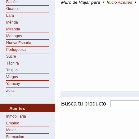
Falcón
Muro de Viajar para
•
Inicio Aceites
•
Guárico
Lara
Mérida
Miranda
Monagas
Nueva Esparta
Portuguesa
Sucre
Táchira
Trujillo
Vargas
Yaracuy
Zulia
Busca tu producto
Aceites
Inmobiliaria
Empleo
Motor
Formación