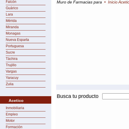
Falcón
Muro de Farmacias para
•
Inicio Aceti
Guárico
Lara
Mérida
Miranda
Monagas
Nueva Esparta
Portuguesa
Sucre
Táchira
Trujillo
Vargas
Yaracuy
Zulia
Busca tu producto
Acetico
Inmobiliaria
Empleo
Motor
Formación