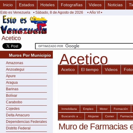
Inicio
Estados
Hoteles
Fotografías
Videos
Noticias
Ti
Esto es Venezuela
• Sábado, 8 de Agosto de 2026
• Año VI •
Acetico
Acetico
Acetico
Acetico
Muros Por Municipio
Amazonas
Acetico
El tiempo
Videos
Foto
Anzoategui
Apure
Aragua
Barinas
Bolívar
Carabobo
Cojedes
Inmobiliaria
Empleo
Motor
Formación
Delta Amacuro
Buscando a ...
Alojarse
Comer
Farmacia
Dependencias Federales
Muro de Farmacias e
Distrito Federal