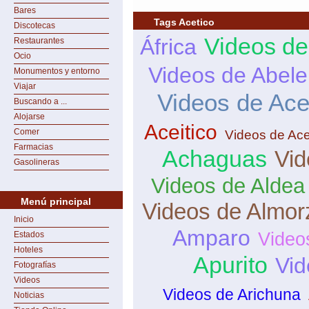
Bares
Tags Acetico
Discotecas
Videos de
África
Restaurantes
Ocio
Videos de Abele
Monumentos y entorno
Viajar
Videos de Ace
Buscando a ...
Alojarse
Aceitico
Comer
Videos de Ace
Farmacias
Achaguas
Vid
Gasolineras
Videos de Aldea
Menú principal
Videos de Almor
Inicio
Amparo
Video
Estados
Hoteles
Apurito
Vid
Fotografías
Videos
Videos de Arichuna
Noticias