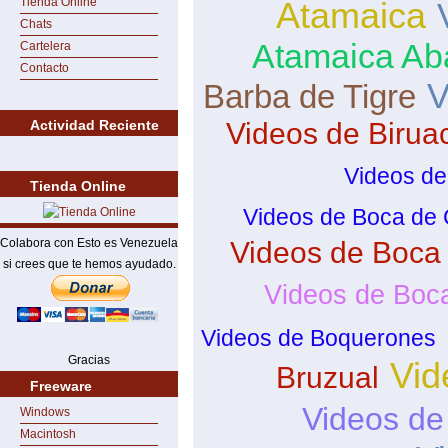
Tienda Online
Atamaica
Chats
Atamaica Ab
Cartelera
Contacto
V
Barba de Tigre
Actividad Reciente
Videos de Birua
Videos de
Tienda Online
Videos de Boca de 
Colabora con Esto es Venezuela
Videos de Boca
si crees que te hemos ayudado.
Videos de Boc
Videos de Boquerones
Gracias
Vid
Bruzual
Freeware
Videos de
Windows
Macintosh