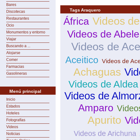
Bares
Tags Araquero
Discotecas
Videos de
África
Restaurantes
Ocio
Videos de Abele
Monumentos y entorno
Viajar
Videos de Ace
Buscando a ...
Alojarse
Aceitico
Comer
Videos de Ace
Farmacias
Achaguas
Vid
Gasolineras
Videos de Aldea
Menú principal
Videos de Almor
Inicio
Amparo
Video
Estados
Hoteles
Apurito
Vid
Fotografías
Videos
Videos de Arichuna
Noticias