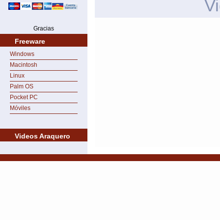
V
Gracias
Freeware
Windows
Macintosh
Linux
Palm OS
Pocket PC
Móviles
Videos Araquero