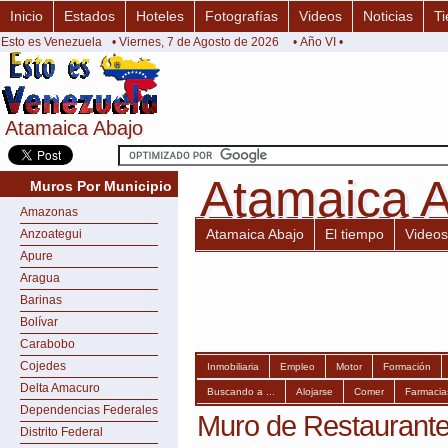
Inicio
Estados
Hoteles
Fotografías
Videos
Noticias
Ti
Esto es Venezuela
• Viernes, 7 de Agosto de 2026
• Año VI •
Atamaica Abajo
Atamaica Abajo
Atamaica 
Atamaica 
Muros Por Municipio
Amazonas
Atamaica Abajo
El tiempo
Videos
Anzoategui
Apure
Aragua
Barinas
Bolívar
Carabobo
Cojedes
Inmobiliaria
Empleo
Motor
Formación
Delta Amacuro
Buscando a ...
Alojarse
Comer
Farmacia
Dependencias Federales
Muro de Restaurante
Distrito Federal