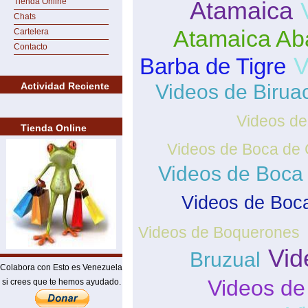
Tienda Online
Atamaica
Chats
Atamaica Ab
Cartelera
Contacto
V
Barba de Tigre
Actividad Reciente
Videos de Birua
Videos de
Tienda Online
Videos de Boca de 
Videos de Boca
Videos de Boc
Videos de Boquerones
Vid
Bruzual
Colabora con Esto es Venezuela
Videos de
si crees que te hemos ayudado.