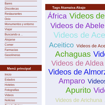
Bares
Tags Atamaica Abajo
Discotecas
Videos de
África
Restaurantes
Ocio
Videos de Abele
Monumentos y entorno
Viajar
Videos de Ace
Buscando a ...
Alojarse
Aceitico
Comer
Videos de Ace
Farmacias
Achaguas
Vid
Gasolineras
Videos de Aldea
Menú principal
Videos de Almor
Inicio
Amparo
Video
Estados
Hoteles
Apurito
Vid
Fotografías
Videos
Videos de Arichuna
Noticias