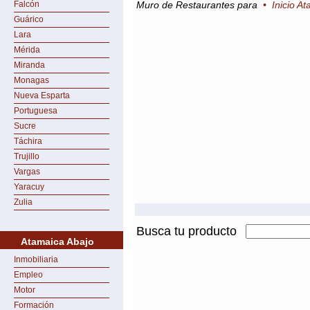
Falcón
Muro de Restaurantes para
•
Inicio A
Guárico
Lara
Mérida
Miranda
Monagas
Nueva Esparta
Portuguesa
Sucre
Táchira
Trujillo
Vargas
Yaracuy
Zulia
Busca tu producto
Atamaica Abajo
Inmobiliaria
Empleo
Motor
Formación