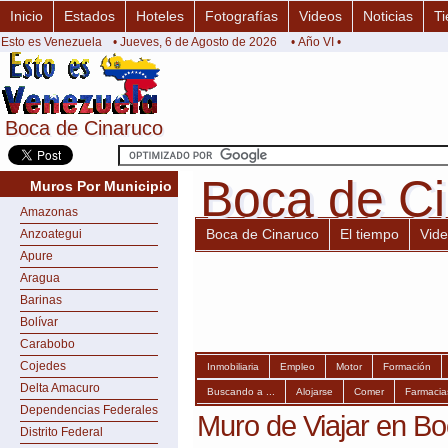
Inicio
Estados
Hoteles
Fotografías
Videos
Noticias
Ti
Esto es Venezuela
• Jueves, 6 de Agosto de 2026
• Año VI •
Boca de Cinaruco
Boca de Cinaruco
Boca de C
Boca de C
Muros Por Municipio
Amazonas
Boca de Cinaruco
El tiempo
Vid
Anzoategui
Apure
Aragua
Barinas
Bolívar
Carabobo
Cojedes
Inmobiliaria
Empleo
Motor
Formación
Delta Amacuro
Buscando a ...
Alojarse
Comer
Farmacia
Dependencias Federales
Muro de Viajar en B
Distrito Federal