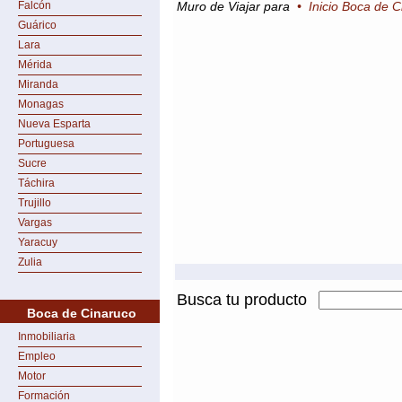
Falcón
Muro de Viajar para
•
Inicio Boca de 
Guárico
Lara
Mérida
Miranda
Monagas
Nueva Esparta
Portuguesa
Sucre
Táchira
Trujillo
Vargas
Yaracuy
Zulia
Busca tu producto
Boca de Cinaruco
Inmobiliaria
Empleo
Motor
Formación