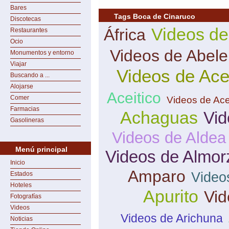
Bares
Tags Boca de Cinaruco
Discotecas
Videos de
África
Restaurantes
Ocio
Videos de Abele
Monumentos y entorno
Viajar
Videos de Ace
Buscando a ...
Alojarse
Aceitico
Comer
Videos de Ace
Farmacias
Achaguas
Vid
Gasolineras
Videos de Aldea
Menú principal
Videos de Almor
Inicio
Amparo
Video
Estados
Hoteles
Apurito
Vid
Fotografías
Videos
Videos de Arichuna
Noticias