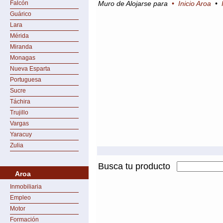
Falcón
Muro de Alojarse para
•
Inicio Aroa
•
Guárico
Lara
Mérida
Miranda
Monagas
Nueva Esparta
Portuguesa
Sucre
Táchira
Trujillo
Vargas
Yaracuy
Zulia
Busca tu producto
Aroa
Inmobiliaria
Empleo
Motor
Formación