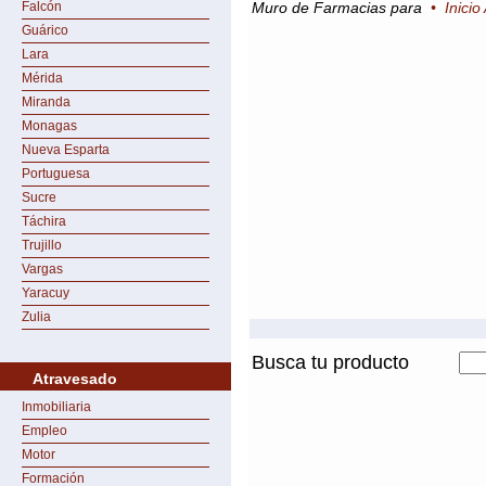
Falcón
Muro de Farmacias para
•
Inici
Guárico
Lara
Mérida
Miranda
Monagas
Nueva Esparta
Portuguesa
Sucre
Táchira
Trujillo
Vargas
Yaracuy
Zulia
Busca tu producto
Atravesado
Inmobiliaria
Empleo
Motor
Formación