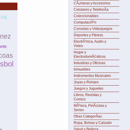
CÃ¡maras y Accesorios
Celulares y TelefonÃ­a
ria
Coleccionables
ComputaciÃ³n
Consolas y Videojuegos
únez
Deportes y Fitness
ElectrÃ³nica, Audio y
nte
Video
Hogar y
coas
ElectrodomÃ©sticos
isbol
Industrias y Oficinas
Inmuebles
Instrumentos Musicales
Joyas y Relojes
Juegos y Juguetes
Libros, Revistas y
Comics
MÃºsica, PelÃ­culas y
Series
Otras CategorÃ­as
Ropa, Bolsas y Calzado
Salud y Belleza
da