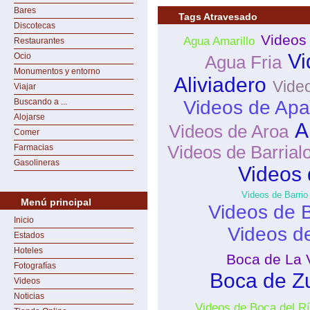
Bares
Tags Atravesado
Discotecas
Videos
Agua Amarillo
Restaurantes
Vi
Ocio
Agua Fria
Monumentos y entorno
Aliviadero
Vide
Viajar
Buscando a ...
Videos de Apa
Alojarse
A
Videos de Aroa
Comer
Farmacias
Videos de Barrial
Gasolineras
Videos 
Videos de Barrio
Menú principal
Videos de 
Inicio
Videos de
Estados
Hoteles
Boca de La V
Fotografías
Boca de Z
Videos
Noticias
Videos de Boca del R