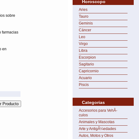
Horoscopo
Aries
ios sobre
Tauro
Geminis
Cáncer
n farmacias
Leo
Virgo
o en
Libra
Escorpion
Sagitario
Capricornio
Acuario
Piscis
Categorias
Accesorios para VehÃ­
culos
Animales y Mascotas
Arte y AntigÃ¼edades
Autos, Motos y Otros