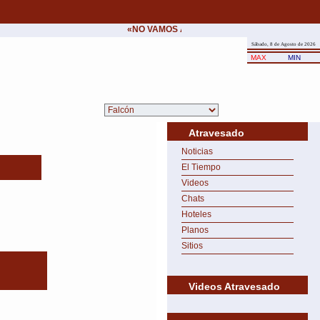
«NO VAMOS A CEDER NUNCA AL CHANTAJE D
Sábado, 8 de Agosto de 2026
MAX
MIN
Atravesado
Noticias
El Tiempo
Videos
Chats
Hoteles
Planos
Sitios
Videos Atravesado