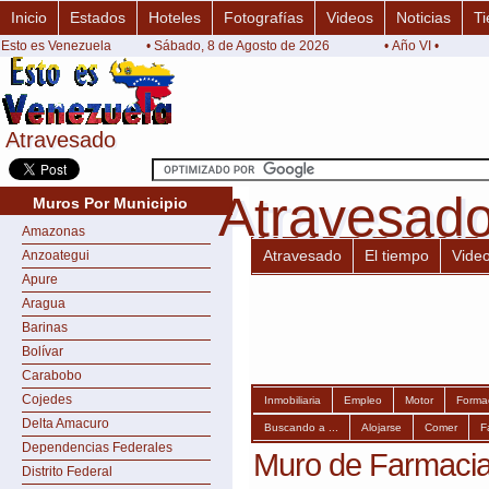
Inicio
Estados
Hoteles
Fotografías
Videos
Noticias
Ti
Esto es Venezuela
• Sábado, 8 de Agosto de 2026
• Año VI •
Atravesado
Atravesado
Atravesad
Atravesad
Muros Por Municipio
Amazonas
Atravesado
El tiempo
Vide
Anzoategui
Apure
Aragua
Barinas
Bolívar
Carabobo
Cojedes
Inmobiliaria
Empleo
Motor
Forma
Delta Amacuro
Buscando a ...
Alojarse
Comer
F
Dependencias Federales
Muro de Farmacia
Distrito Federal