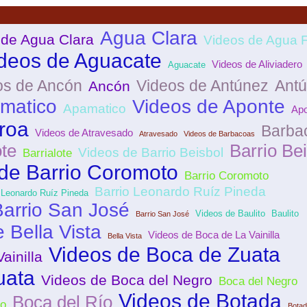
Agua Clara
 de Agua Clara
Videos de Agua F
deos de Aguacate
Videos de Aliviadero
Aguacate
os de Ancón
Videos de Antúnez
Ant
Ancón
matico
Videos de Aponte
Apamatico
Apo
roa
Barba
Videos de Atravesado
Atravesado
Videos de Barbacoas
ote
Barrio Be
Videos de Barrio Beisbol
Barrialote
de Barrio Coromoto
Barrio Coromoto
Barrio Leonardo Ruíz Pineda
 Leonardo Ruíz Pineda
Barrio San José
Videos de Baulito
Baulito
Barrio San José
 Bella Vista
Videos de Boca de La Vainilla
Bella Vista
Videos de Boca de Zuata
ainilla
uata
Videos de Boca del Negro
Boca del Negro
Videos de Botada
Boca del Río
ío
Bota