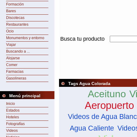
Formación
Bares
Discotecas
Restaurantes
Ocio
Monumentos y entorno
Busca tu producto
Viajar
Buscando a ...
Alojarse
Comer
Farmacias
Gasolineras
Tags Agua Colorada
Aceituno
V
Menú principal
Aeropuerto 
Inicio
Estados
Videos de Agua Blan
Hoteles
Fotografías
Agua Caliente
Video
Videos