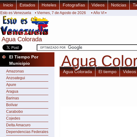
Inicio
Estados
Hoteles
Fotografías
Videos
Noticias
Ti
Esto es Venezuela
• Viernes, 7 de Agosto de 2026
• Año VI •
Agua Colorada
Agua Colorada
Agua Colo
Agua Colo
El Tiempo Por
Municipio
Amazonas
Agua Colorada
El tiempo
Videos
Anzoategui
Apure
Aragua
Barinas
Bolívar
Carabobo
Cojedes
Delta Amacuro
Dependencias Federales