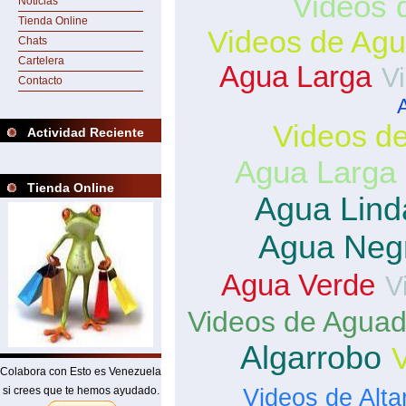
Videos 
Noticias
Tienda Online
Videos de Agu
Chats
Cartelera
Agua Larga
V
Contacto
Videos de
Actividad Reciente
Agua Larga 
Tienda Online
Agua Lind
Agua Neg
Agua Verde
V
Videos de Aguad
Algarrobo
V
Colabora con Esto es Venezuela
Videos de Alta
si crees que te hemos ayudado.