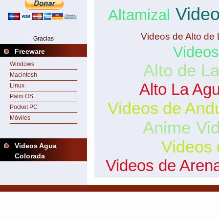
Video
Altamizal
Videos de Alto de
Gracias
Videos
Freeware
Windows
Alto de L
Macintosh
Alto La Ag
Linux
Palm OS
Videos de And
Pocket PC
Móviles
Anime
Vi
Videos 
Videos Agua
Colorada
Videos de Aren