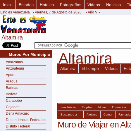
Inicio
Estados
Hoteles
Fotografías
Videos
Noticias
Ti
Esto es Venezuela
• Viernes, 7 de Agosto de 2026
• Año VI •
Altamira
Altamira
Altamira
Altamira
Muros Por Municipio
Amazonas
Altamira
El tiempo
Videos
Fot
Anzoategui
Apure
Aragua
Barinas
Bolívar
Carabobo
Cojedes
Inmobiliaria
Empleo
Motor
Formación
Delta Amacuro
Buscando a ...
Alojarse
Comer
Farmacia
Dependencias Federales
Muro de Viajar en Al
Distrito Federal