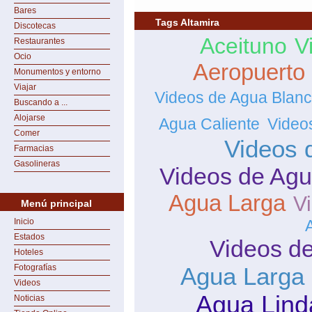
Bares
Tags Altamira
Discotecas
Aceituno
V
Restaurantes
Ocio
Aeropuerto 
Monumentos y entorno
Viajar
Videos de Agua Blan
Buscando a ...
Alojarse
Agua Caliente
Video
Comer
Videos 
Farmacias
Gasolineras
Videos de Agu
Agua Larga
V
Menú principal
Inicio
Estados
Videos de
Hoteles
Fotografías
Agua Larga 
Videos
Agua Lind
Noticias