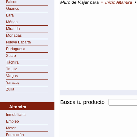
Falcón
Muro de Viajar para
•
Inicio Altamira
Guárico
Lara
Mérida
Miranda
Monagas
Nueva Esparta
Portuguesa
Sucre
Táchira
Trujillo
Vargas
Yaracuy
Zulia
Busca tu producto
Altamira
Inmobiliaria
Empleo
Motor
Formación