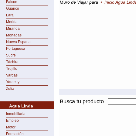
Falcón
Muro de Viajar para
•
Inicio Agua Lind
Guárico
Lara
Mérida
Miranda
Monagas
Nueva Esparta
Portuguesa
Sucre
Táchira
Trujillo
Vargas
Yaracuy
Zulia
Busca tu producto
Agua Linda
Inmobiliaria
Empleo
Motor
Formación