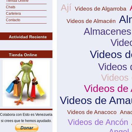
Tienda Online
Ají
Chats
Videos de Algarroba
Cartelera
Al
Videos de Almacén
Contacto
Almacenes
Actividad Reciente
Vide
Videos d
Tienda Online
Videos
Videos
Videos de
Videos de Ama
Videos de Anacoco
Ana
Colabora con Esto es Venezuela
Videos de Ancón
si crees que te hemos ayudado.
Angel