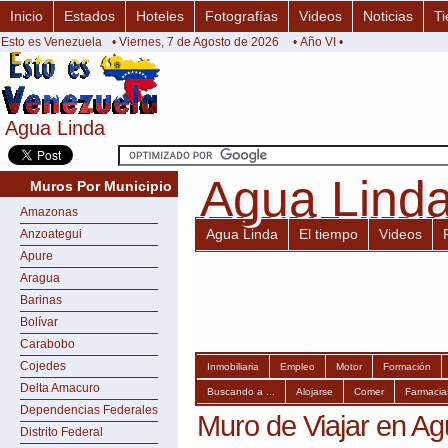
Inicio
Estados
Hoteles
Fotografías
Videos
Noticias
Ti
Esto es Venezuela
• Viernes, 7 de Agosto de 2026
• Año VI •
Agua Linda
Agua Linda
Agua Lind
Agua Lind
Muros Por Municipio
Amazonas
Agua Linda
El tiempo
Videos
Anzoategui
Apure
Aragua
Barinas
Bolívar
Carabobo
Cojedes
Inmobiliaria
Empleo
Motor
Formación
Delta Amacuro
Buscando a ...
Alojarse
Comer
Farmacia
Dependencias Federales
Muro de Viajar en Ag
Distrito Federal