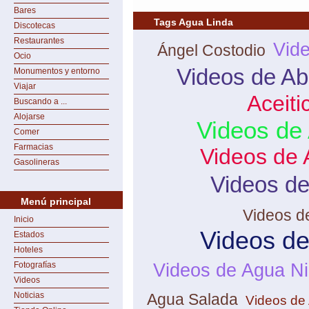
Bares
Tags Agua Linda
Discotecas
Restaurantes
Vid
Ángel Costodio
Ocio
Videos de Ab
Monumentos y entorno
Viajar
Aceiti
Buscando a ...
Alojarse
Videos de
Comer
Farmacias
Videos de 
Gasolineras
Videos de
Menú principal
Videos d
Inicio
Videos d
Estados
Hoteles
Videos de Agua N
Fotografías
Videos
Noticias
Agua Salada
Videos de